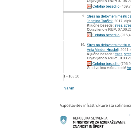
Objavljeno v RUP:
07.06.2
Celotno besedilo
(469,7
9.
Stres na delovnem mestu : 
Jasmina Tanšek
, 2017, dip
Ključne besede:
stres
,
stre
Objavljeno v RUP:
07.06.2
Celotno besedilo
(916,4
10.
Stres na delovnem mestu v 
Anja Vinder Hrustelj
, 2021,
Ključne besede:
stres
,
stre
Objavljeno v RUP:
19.03.2
Celotno besedilo
(796,9
Gradivo ima več datotek!
Ve
1 - 10 / 16
Na vrh