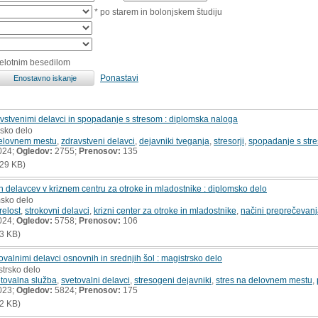
* po starem in bolonjskem študiju
celotnim besedilom
Ponastavi
vstvenimi delavci in spopadanje s stresom : diplomska naloga
msko delo
delovnem mestu
,
zdravstveni delavci
,
dejavniki tveganja
,
stresorji
,
spopadanje s str
024;
Ogledov:
2755;
Prenosov:
135
29 KB)
ih delavcev v kriznem centru za otroke in mladostnike : diplomsko delo
msko delo
relost
,
strokovni delavci
,
krizni center za otroke in mladostnike
,
načini preprečevanj
024;
Ogledov:
5758;
Prenosov:
106
3 KB)
ovalnimi delavci osnovnih in srednjih šol : magistrsko delo
strsko delo
etovalna služba
,
svetovalni delavci
,
stresogeni dejavniki
,
stres na delovnem mestu
,
023;
Ogledov:
5824;
Prenosov:
175
2 KB)