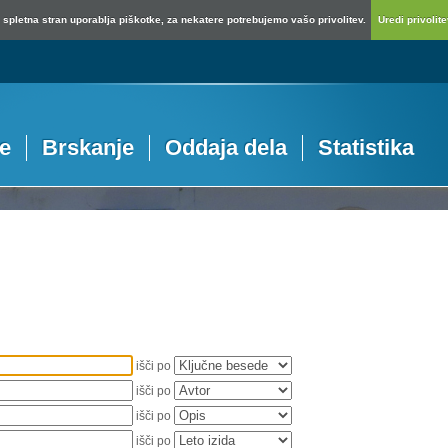
spletna stran uporablja piškotke, za nekatere potrebujemo vašo privolitev.
Uredi privolitev
je
Brskanje
Oddaja dela
Statistika
išči po
išči po
išči po
išči po