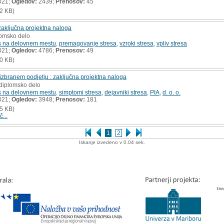
021;
Ogledov:
2439;
Prenosov:
45
2 KB)
zaključna projektna naloga
lomsko delo
s na delovnem mestu
,
premagovanje stresa
,
vzroki stresa
,
vpliv stresa
021;
Ogledov:
4786;
Prenosov:
49
0 KB)
izbranem podjetju : zaključna projektna naloga
 diplomsko delo
s na delovnem mestu
,
simptomi stresa
,
dejavniki stresa
,
PIA
,
d. o. o.
021;
Ogledov:
3948;
Prenosov:
181
5 KB)
č...
1
2
Iskanje izvedeno v 0.04 sek.