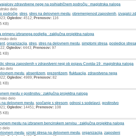
vajalcev zdravstvene nege na psihiatričnem področju : magistrska naloga
strsko delo
no področje
,
stres
,
stres na delovnem mestu
,
obremenjenost zaposlenih
,
izvajalci 
023;
Ogledov:
4512;
Prenosov:
116
5 KB)
 primeru izbranega podjetja : zaključna projektna naloga
lomsko delo
ent
,
organizacija
,
stres
,
stres na delovnem mestu
,
simptomi stresa
,
posledice stres
022;
Ogledov:
4443;
Prenosov:
97
1 KB)
dic stresa zaposlenih v zdravstveni negi ob pojavu Covida-19 : magistrska naloga
sko delo
delovnem mestu
,
absentizem
,
prezentizem
,
fluktuacija
,
zdravstvena nega
022;
Ogledov:
4989;
Prenosov:
82
1 KB)
vnem mestu v gostinstvu : zaključna projektna naloga
omsko delo
s na delovnem mestu
,
soočanje s stresom
,
odnosi s sodelavci
,
gostinstvo
021;
Ogledov:
14451;
Prenosov:
108
5 KB)
delovnem mestu na izbranem bencinskem servisu : zaključna projektna naloga
o delo
delovnem mestu
,
vzroki stresa na delovnem mestu
,
organizacija
,
zaposleni