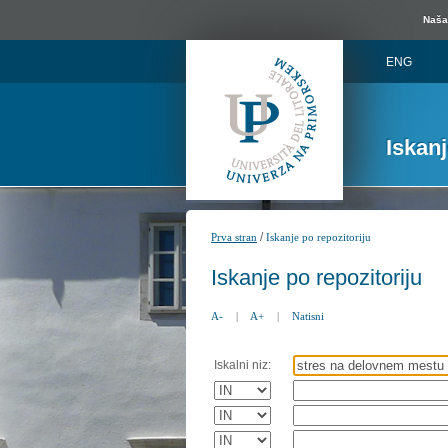
Naša 
ENG
Iskan
/
Prva stran
Iskanje po repozitoriju
Iskanje po repozitoriju
A-
|
A+
|
Natisni
Iskalni niz: