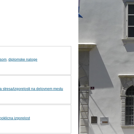
esom
,
diplomske naloge
a stresa/izgorelosti na delovnem mestu
poklicna izgorelost