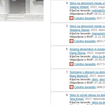
4.
Stres na delovnem mestu iz
Sabina Vihtelič
, 2022, magi
Ključne besede:
psihiatrič
Objavljeno v RUP:
06.01.2
Celotno besedilo
(837,7
5.
Stres na delovnem mestu na
Slađana Stupar
, 2022, dip
Ključne besede:
managem
Objavljeno v RUP:
11.11.2
Celotno besedilo
(803,7
6.
Analiza dejavnikov in posle
Darja Žbona
, 2022, magistr
Ključne besede:
stres na 
Objavljeno v RUP:
19.09.2
Celotno besedilo
(827,5
7.
Soočanje s stresom na delo
Maja Markočič
, 2017, dipl
Ključne besede:
stres
,
stre
Objavljeno v RUP:
07.06.2
Celotno besedilo
(986,0
8.
Stres in vzroki stresa na 
Teja Kovač
, 2017, diplomsk
Ključne besede:
stres na 