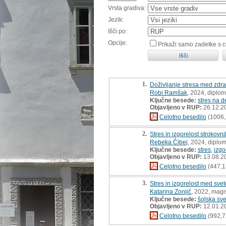
Vrsta gradiva:
Jezik:
Išči po:
Opcije:
Prikaži samo zadetke s 
1.
Doživljanje stresa med zdra
Robi Ramšak
, 2024, diplo
Ključne besede:
stres na 
Objavljeno v RUP:
26.12.2
Celotno besedilo
(1006,
2.
Stres in izgorelost strokovn
Rebeka Čibej
, 2024, diplo
Ključne besede:
stres
,
izgo
Objavljeno v RUP:
13.08.2
Celotno besedilo
(447,1
3.
Stres in izgorelost med svet
Katarina Zonjič
, 2022, magi
Ključne besede:
šolska sv
Objavljeno v RUP:
12.01.2
Celotno besedilo
(992,7