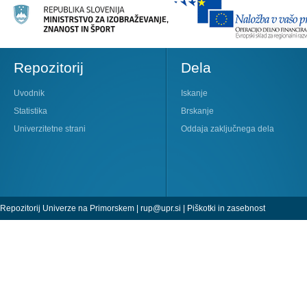
Repozitorij
Dela
Uvodnik
Iskanje
Statistika
Brskanje
Univerzitetne strani
Oddaja zaključnega dela
Repozitorij Univerze na Primorskem |
rup@upr.si
|
Piškotki in zasebnost