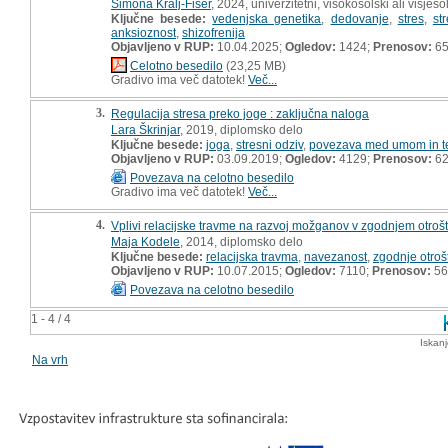
Simona Kralj-Fišer
, 2024, univerzitetni, visokošolski ali višješ
Ključne besede:
vedenjska genetika
,
dedovanje
,
stres
,
st
anksioznost
,
shizofrenija
Objavljeno v RUP:
10.04.2025;
Ogledov:
1424;
Prenosov:
6
Celotno besedilo
(23,25 MB)
Gradivo ima več datotek!
Več...
3.
Regulacija stresa preko joge : zaključna naloga
Lara Škrinjar
, 2019, diplomsko delo
Ključne besede:
joga
,
stresni odziv
,
povezava med umom in t
Objavljeno v RUP:
03.09.2019;
Ogledov:
4129;
Prenosov:
6
Povezava na celotno besedilo
Gradivo ima več datotek!
Več...
4.
Vplivi relacijske travme na razvoj možganov v zgodnjem otrošt
Maja Kodele
, 2014, diplomsko delo
Ključne besede:
relacijska travma
,
navezanost
,
zgodnje otroš
Objavljeno v RUP:
10.07.2015;
Ogledov:
7110;
Prenosov:
56
Povezava na celotno besedilo
1 - 4 / 4
Iskan
Na vrh