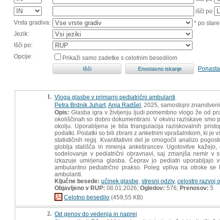
išči po
Vrsta gradiva:
* po stare
Jezik:
Išči po:
Opcije:
Prikaži samo zadetke s celotnim besedilom
Ponasta
1.
Vloga glasbe v primarni pediatrični ambulanti
Petra Brdnik Juhart
,
Anja Radšel
, 2025, samostojni znanstveni
Opis:
Glasba igra v življenju ljudi pomembno vlogo že od prad
okoliščinah so dobro dokumentirani. V okviru raziskave smo p
okolju. Uporabljena je bila triangulacija raziskovalnih prist
podatki. Podatki so bili zbrani z anketnim vprašalnikom, ki je
statističnih regij. Kvantitativni del je omogočil analizo pogo
globlja stališča in mnenja anketirancev. Ugotovitve kažej
sodelovanje v pediatrični obravnavi, saj zmanjša nemir v st
izkazuje umirjena glasba. Čeprav jo pediatri uporabljajo v
ambulantno pediatrično prakso. Poleg vpliva na otroke se k
ambulanti.
Ključne besede:
učinek glasbe
,
stresni odziv
,
celostni razvoj 
Objavljeno v RUP:
08.01.2026;
Ogledov:
576;
Prenosov:
5
Celotno besedilo
(459,55 KB)
2.
Od genov do vedenja in naprej