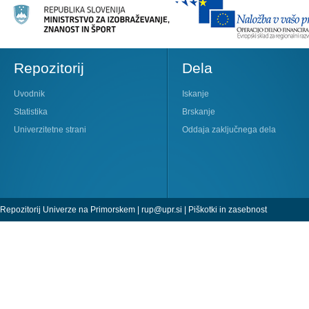
Repozitorij
Dela
Uvodnik
Iskanje
Statistika
Brskanje
Univerzitetne strani
Oddaja zaključnega dela
Repozitorij Univerze na Primorskem |
rup@upr.si
|
Piškotki in zasebnost