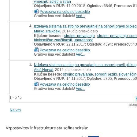
vmesnik
,
spletna stran
Objavljeno v RUP:
17.09.2018;
Ogledov:
6846;
Prenosov:
8
Povezava na celotno besedilo
Gradivo ima več datotek!
Več...
4.
Izdelava sistema za strojno prevajanje na osnovi pravil plitk
Marko Trajkoski
, 2014, diplomsko delo
Ključne besede:
strojno prevajanje
,
strojno prevajanje soro
biokemične značilnosti
,
uporabnost
Objavljeno v RUP:
22.11.2017;
Ogledov:
4394;
Prenosov:
43
Povezava na celotno besedilo
Gradivo ima več datotek!
Več...
5.
Izdelava sistema za strojno prevajanje na osnovi pravil plitke
Aleš Horvat
, 2012, diplomsko delo
Ključne besede:
strojno prevajanje
,
sorodni jeziki
,
slovenščin
Objavljeno v RUP:
14.11.2017;
Ogledov:
5805;
Prenosov:
50
Povezava na celotno besedilo
Gradivo ima več datotek!
Več...
1 - 5 / 5
Iskan
Na vrh