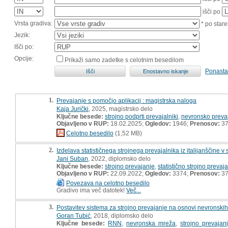
išči po
Vrsta gradiva:
* po stare
Jezik:
Išči po:
Opcije:
Prikaži samo zadetke s celotnim besedilom
Ponasta
1.
Prevajanje s pomočjo aplikacij : magistrska naloga
Kaja Jurički
, 2025, magistrsko delo
Ključne besede:
strojno podprti prevajalniki
,
nevronsko preva
Objavljeno v RUP:
18.02.2025;
Ogledov:
1946;
Prenosov:
3
Celotno besedilo
(1,52 MB)
2.
Izdelava statističnega strojnega prevajalnika iz italijanščine v
Jani Suban
, 2022, diplomsko delo
Ključne besede:
strojno prevajanje
,
statistično strojno prevaj
Objavljeno v RUP:
22.09.2022;
Ogledov:
3374;
Prenosov:
3
Povezava na celotno besedilo
Gradivo ima več datotek!
Več...
3.
Postavitev sistema za strojno prevajanje na osnovi nevronskih
Goran Tubić
, 2018, diplomsko delo
Ključne besede:
RNN
,
nevronska mreža
,
strojno prevajan