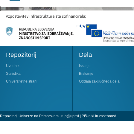
Repozitorij
Dela
Uvodnik
Iskanje
Statistika
Brskanje
Univerzitetne strani
Oddaja zaključnega dela
Repozitorij Univerze na Primorskem |
rup@upr.si
|
Piškotki in zasebnost