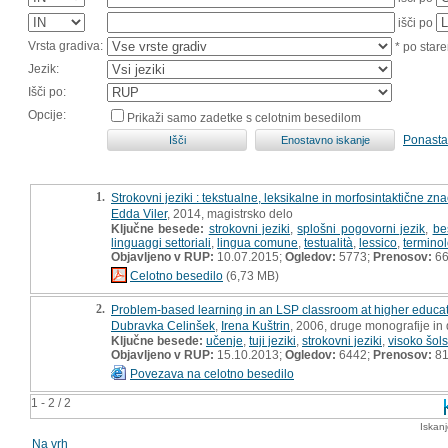
išči po
Vrsta gradiva:
* po stare
Jezik:
Išči po:
Opcije:
Prikaži samo zadetke s celotnim besedilom
Ponasta
1.
Strokovni jeziki : tekstualne, leksikalne in morfosintaktične zna
Edda Viler
, 2014, magistrsko delo
Ključne besede:
strokovni jeziki
,
splošni pogovorni jezik
,
be
linguaggi settoriali
,
lingua comune
,
testualità
,
lessico
,
termino
Objavljeno v RUP:
10.07.2015;
Ogledov:
5773;
Prenosov:
6
Celotno besedilo
(6,73 MB)
2.
Problem-based learning in an LSP classroom at higher educati
Dubravka Celinšek
,
Irena Kuštrin
, 2006, druge monografije in
Ključne besede:
učenje
,
tuji jeziki
,
strokovni jeziki
,
visoko šols
Objavljeno v RUP:
15.10.2013;
Ogledov:
6442;
Prenosov:
8
Povezava na celotno besedilo
1 - 2 / 2
Iskan
Na vrh