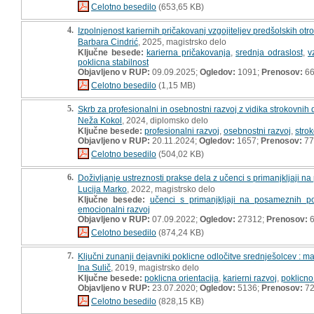
Celotno besedilo
(653,65 KB)
4.
Izpolnjenost kariernih pričakovanj vzgojiteljev predšolskih otro
Barbara Cindrić
, 2025, magistrsko delo
Ključne besede:
karierna pričakovanja
,
srednja odraslost
,
v
poklicna stabilnost
Objavljeno v RUP:
09.09.2025;
Ogledov:
1091;
Prenosov:
6
Celotno besedilo
(1,15 MB)
5.
Skrb za profesionalni in osebnostni razvoj z vidika strokovnih
Neža Kokol
, 2024, diplomsko delo
Ključne besede:
profesionalni razvoj
,
osebnostni razvoj
,
strok
Objavljeno v RUP:
20.11.2024;
Ogledov:
1657;
Prenosov:
77
Celotno besedilo
(504,02 KB)
6.
Doživljanje ustreznosti prakse dela z učenci s primanjkljaji n
Lucija Marko
, 2022, magistrsko delo
Ključne besede:
učenci s primanjkljaji na posameznih po
emocionalni razvoj
Objavljeno v RUP:
07.09.2022;
Ogledov:
27312;
Prenosov:
6
Celotno besedilo
(874,24 KB)
7.
Ključni zunanji dejavniki poklicne odločitve srednješolcev : m
Ina Sulič
, 2019, magistrsko delo
Ključne besede:
poklicna orientacija
,
karierni razvoj
,
poklicno
Objavljeno v RUP:
23.07.2020;
Ogledov:
5136;
Prenosov:
7
Celotno besedilo
(828,15 KB)