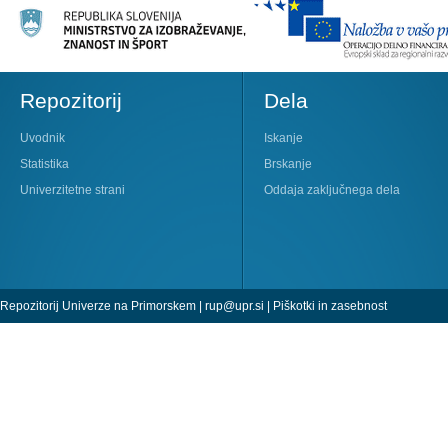
Repozitorij
Dela
Uvodnik
Iskanje
Statistika
Brskanje
Univerzitetne strani
Oddaja zaključnega dela
Repozitorij Univerze na Primorskem |
rup@upr.si
|
Piškotki in zasebnost