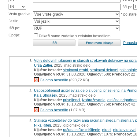
išči po
Vrsta gradiva:
* po stare
Jezik:
Išči po:
Opcije:
Prikaži samo zadetke s celotnim besedilom
Ponasta
1.
Vpliv delovnih izkušenj in starosti strokovnih delavcev na opra
Urša Zatler
, 2025, magistrsko delo
Ključne besede:
strokovni centri
,
strokovni delavci
,
psihohigi
Objavljeno v RUP:
31.03.2026;
Ogledov:
509;
Prenosov:
22
Celotno besedilo
(890,72 KB)
2.
Usposobljenost učiteljev za delo z učenci priseljenci na Primo
Kaja Strgašek
, 2025, magistrsko delo
Ključne besede:
priseljenci
,
izobraževanje
,
etnična pripadnos
Objavljeno v RUP:
16.10.2025;
Ogledov:
768;
Prenosov:
42
Celotno besedilo
(1,07 MB)
3.
Stališča vzgojiteljev do razvijanja računalniškega mišljenja 
Nika Rifelj
, 2025, diplomsko delo
Ključne besede:
računalniško mišljenje
,
otroci
,
otrokov razvoj
Objavljeno v RUP:
15.10.2025;
Ogledov:
1079;
Prenosov:
1