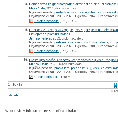
8.
Pomen vrtca za gibalno/športno aktivnost družine : diplomska
Maša Gala
, 2016, diplomsko delo
Ključne besede:
predšolski otroci
,
starši
,
gibalna/športna akti
Objavljeno v RUP:
23.07.2020;
Ogledov:
7849;
Prenosov:
4
Celotno besedilo
(325,89 KB)
9.
Razlike v zadovoljstvu vzgojiteljev/vzgojiteljic in pomočnikov
razvojem : diplomska naloga
Jerneja Terlikar
, 2013, diplomsko delo
Ključne besede:
profesionalni razvoj
,
strokovni delavci
,
vzgoji
Objavljeno v RUP:
23.07.2020;
Ogledov:
2885;
Prenosov:
7
Celotno besedilo
(672,78 KB)
10.
Prosta igra predšolskih otrok kot prednostni cilj vrtca : magistr
Manca Lavrič
, 2020, magistrsko delo
Ključne besede:
prosta igra
,
prednostni cilj
,
vrtec
,
celostni raz
Objavljeno v RUP:
22.07.2020;
Ogledov:
7960;
Prenosov:
25
Celotno besedilo
(1,40 MB)
1 - 10 / 18
Iskan
Na vrh