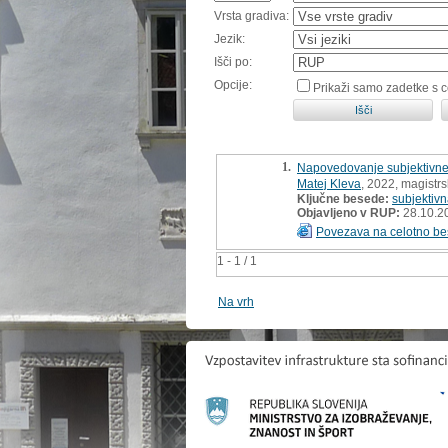
Vrsta gradiva:
Jezik:
Išči po:
Opcije:
Prikaži samo zadetke s 
1.
Napovedovanje subjektivne u
Matej Kleva
, 2022, magistr
Ključne besede:
subjektiv
Objavljeno v RUP:
28.10.2
Povezava na celotno be
1 - 1 / 1
Na vrh