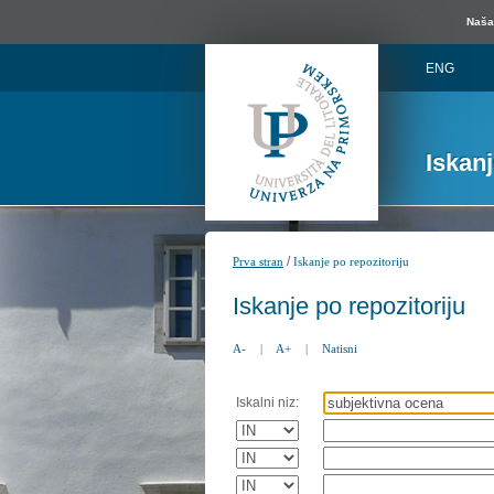
Naša 
ENG
Iskan
/
Prva stran
Iskanje po repozitoriju
Iskanje po repozitoriju
A-
|
A+
|
Natisni
Iskalni niz: