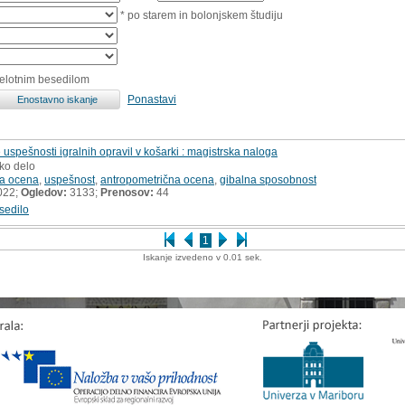
* po starem in bolonjskem študiju
celotnim besedilom
Ponastavi
spešnosti igralnih opravil v košarki : magistrska naloga
sko delo
na ocena
,
uspešnost
,
antropometrična ocena
,
gibalna sposobnost
022;
Ogledov:
3133;
Prenosov:
44
sedilo
1
Iskanje izvedeno v 0.01 sek.