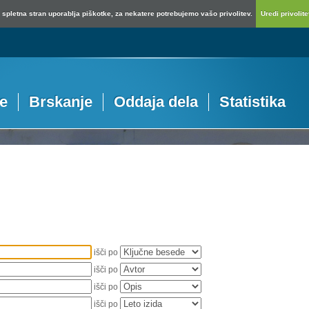
spletna stran uporablja piškotke, za nekatere potrebujemo vašo privolitev.
Uredi privolitev
je
Brskanje
Oddaja dela
Statistika
išči po
išči po
išči po
išči po