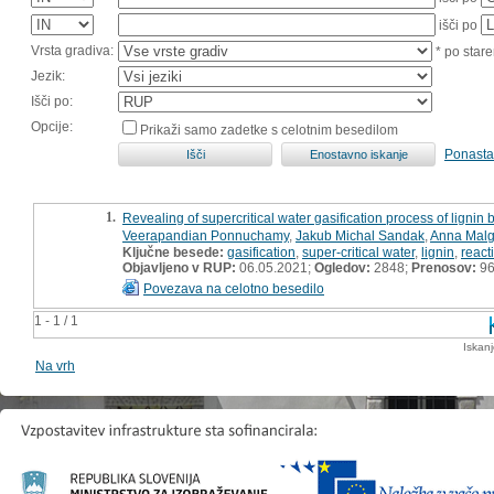
išči po
Vrsta gradiva:
* po stare
Jezik:
Išči po:
Opcije:
Prikaži samo zadetke s celotnim besedilom
Ponasta
1.
Revealing of supercritical water gasification process of lignin
Veerapandian Ponnuchamy
,
Jakub Michal Sandak
,
Anna Malg
Ključne besede:
gasification
,
super-critical water
,
lignin
,
react
Objavljeno v RUP:
06.05.2021;
Ogledov:
2848;
Prenosov:
9
Povezava na celotno besedilo
1 - 1 / 1
Iskan
Na vrh