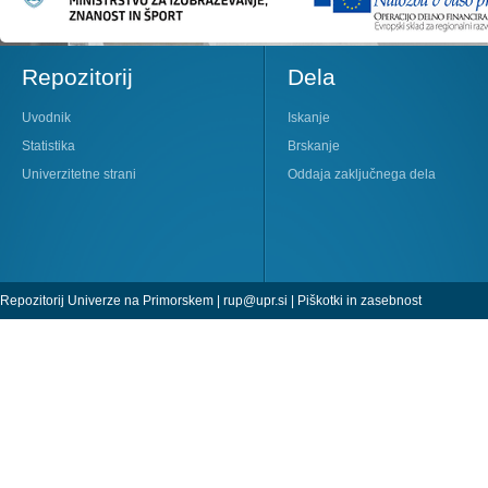
Repozitorij
Dela
Uvodnik
Iskanje
Statistika
Brskanje
Univerzitetne strani
Oddaja zaključnega dela
Repozitorij Univerze na Primorskem |
rup@upr.si
|
Piškotki in zasebnost