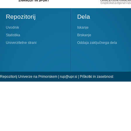
Repozitorij
Dela
Uvodnik
Iskanje
Statistika
Brskanje
Univerzitetne strani
Oddaja zaključnega dela
Repozitorij Univerze na Primorskem |
rup@upr.si
|
Piškotki in zasebnost