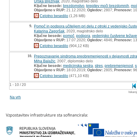
Urška Brežnjak
, 2020, magistrsko delo
Ključne besede:
brezdomstvo
,
krepitev moči brezdomnih
,
mo
Objavljeno v RUP:
21.12.2020;
Ogledov:
2807;
Prenosov:
10
Celotno besedilo
(1,26 MB)
9.
Pomoč in podpora učiteljem pri delu z otroki z vedenjsko čustv
Katarina Zagoršak
, 2020, magistrsko delo
Ključne besede:
pomoč
,
podpora
,
vedenjsko čustvene težave
Objavljeno v RUP:
17.07.2020;
Ogledov:
4846;
Prenosov:
13
Celotno besedilo
(904,12 KB)
10.
Prepoznavanje sindroma preobremenjenosti v dejavnosti zdra
Miha Balažic
, 2007, diplomsko delo
Ključne besede:
medicinska sestra
,
stres
,
prebremenjenost
,
s
Objavljeno v RUP:
18.03.2019;
Ogledov:
2805;
Prenosov:
9
Celotno besedilo
(471,10 KB)
1 - 10 / 20
Iskan
Na vrh