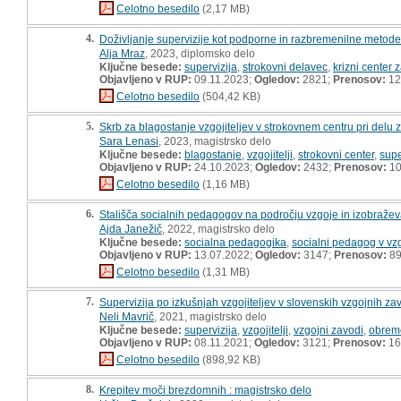
Celotno besedilo
(2,17 MB)
4.
Doživljanje supervizije kot podporne in razbremenilne metode
Alja Mraz
, 2023, diplomsko delo
Ključne besede:
supervizija
,
strokovni delavec
,
krizni center 
Objavljeno v RUP:
09.11.2023;
Ogledov:
2821;
Prenosov:
12
Celotno besedilo
(504,42 KB)
5.
Skrb za blagostanje vzgojiteljev v strokovnem centru pri delu 
Sara Lenasi
, 2023, magistrsko delo
Ključne besede:
blagostanje
,
vzgojitelji
,
strokovni center
,
supe
Objavljeno v RUP:
24.10.2023;
Ogledov:
2432;
Prenosov:
10
Celotno besedilo
(1,16 MB)
6.
Stališča socialnih pedagogov na področju vzgoje in izobraževan
Ajda Janežič
, 2022, magistrsko delo
Ključne besede:
socialna pedagogika
,
socialni pedagog v vzg
Objavljeno v RUP:
13.07.2022;
Ogledov:
3147;
Prenosov:
8
Celotno besedilo
(1,31 MB)
7.
Supervizija po izkušnjah vzgojiteljev v slovenskih vzgojnih za
Neli Mavrič
, 2021, magistrsko delo
Ključne besede:
supervizija
,
vzgojitelji
,
vzgojni zavodi
,
obrem
Objavljeno v RUP:
08.11.2021;
Ogledov:
3121;
Prenosov:
16
Celotno besedilo
(898,92 KB)
8.
Krepitev moči brezdomnih : magistrsko delo