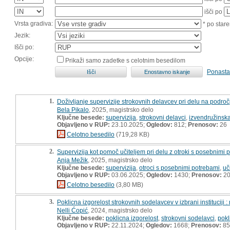
išči po
Vrsta gradiva:
* po stare
Jezik:
Išči po:
Opcije:
Prikaži samo zadetke s celotnim besedilom
Ponasta
1.
Doživljanje supervizije strokovnih delavcev pri delu na podro
Bela Pikalo
, 2025, magistrsko delo
Ključne besede:
supervizija
,
strokovni delavci
,
izvendružinsk
Objavljeno v RUP:
23.10.2025;
Ogledov:
812;
Prenosov:
26
Celotno besedilo
(719,28 KB)
2.
Supervizija kot pomoč učiteljem pri delu z otroki s posebnimi 
Anja Mežik
, 2025, magistrsko delo
Ključne besede:
supervizija
,
otroci s posebnimi potrebami
,
uči
Objavljeno v RUP:
03.06.2025;
Ogledov:
1430;
Prenosov:
2
Celotno besedilo
(3,80 MB)
3.
Poklicna izgorelost strokovnih sodelavcev v izbrani instituciji 
Nelli Ćopić
, 2024, magistrsko delo
Ključne besede:
poklicna izgorelost
,
strokovni sodelavci
,
pokl
Objavljeno v RUP:
22.11.2024;
Ogledov:
1668;
Prenosov:
85