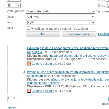
išči po
Vrsta gradiva:
* po stare
Jezik:
Išči po:
Opcije:
Prikaži samo zadetke s celotnim besedilom
Ponasta
1.
Odkrivanje in delo z nadarjenimi učenci na izbranih osnovnih 
Nejc Opara
, 2018, diplomsko delo
Ključne besede:
nadarjeni učenci
,
talentirani učenci
,
osnovna
Objavljeno v RUP:
24.05.2019;
Ogledov:
5156;
Prenosov:
13
Celotno besedilo
(186,29 KB)
2.
Izvajanje učne diferenciacije na izbrani osnovni šoli : magistr
Katja Matahlija
, 2017, magistrsko delo
Ključne besede:
učna diferenciacija in individualizacija
,
per
usposobljenost učiteljev
Objavljeno v RUP:
17.01.2018;
Ogledov:
9303;
Prenosov:
21
Celotno besedilo
(694,17 KB)
1 - 2 / 2
Iskan
Na vrh