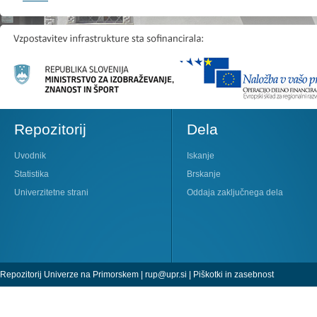
Repozitorij
Dela
Uvodnik
Iskanje
Statistika
Brskanje
Univerzitetne strani
Oddaja zaključnega dela
Repozitorij Univerze na Primorskem |
rup@upr.si
|
Piškotki in zasebnost