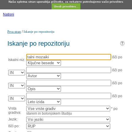
Naša spletna stran uporablja piškotke, za nekatere potrebujemo vašo privolitev.
Uredi privolitev...
Natisni
/
Prva stran
Iskanje po repozitoriju
Iskanje po repozitoriju
išči po
Iskalni niz:
išči po
išči po
išči po
Vrsta
* po
gradiva:
starem in bolonjskem študiju
Jezik:
Išči po: