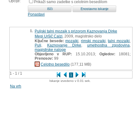
Opcije:
Prikaži samo zadetke s celotnim besedilom
Ponastavi
1.
Puljski talni mozaik s prizorom Kaznovanja Dirke
Megi Uršič Calzi
, 2009, magistrsko delo
Ključne besede:
mozaiki
,
rimski mozaiki
,
talni mozaiki
,
Pulj
,
Kaznovanje Dirke
,
umetnostna zgodovina
,
magistrske naloge
Objavljeno v RUP:
15.10.2013;
Ogledov:
18081;
Prenosov:
99
Celotno besedilo
(177,11 MB)
1 - 1 / 1
1
Iskanje izvedeno v 0.01 sek.
Na vrh