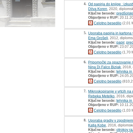
4.
Od papirja do knjige : izku
Dilva Koren
, 2020, diploms
Ključne besede:
predšolski
Objavljeno v RUP:
20.11.2
Celotno besedilo
(2,01 
5.
Uporaba papirja in kartona 
Ema Grošelj
, 2012, diploms
Ključne besede:
papir
,
pre
Objavljeno v RUP:
23.07.2
Celotno besedilo
(1,70 
6.
Pripomočki za opazovanje n
Nina Di Falco Bizjak
, 2018,
Ključne besede:
tehnika i
Objavljeno v RUP:
24.05.2
Celotno besedilo
(810,2
7.
Mikroskopiranje v vrtcih n
Rebeka Metelko
, 2016, dip
Ključne besede:
tehnika in
Objavljeno v RUP:
10.11.2
Celotno besedilo
(1,03 
8.
Uporaba gradiv v zgodnjem 
Katja Kobe
, 2016, diplomsk
Ključne besede:
otrokov ra