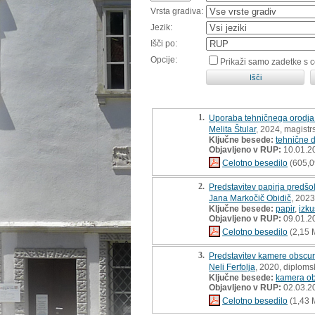
Vrsta gradiva:
Jezik:
Išči po:
Opcije:
Prikaži samo zadetke s 
1.
Uporaba tehničnega orodja 
Melita Štular
, 2024, magistr
Ključne besede:
tehnične d
Objavljeno v RUP:
10.01.2
Celotno besedilo
(605,0
2.
Predstavitev papirja predš
Jana Markočič Obidič
, 2023
Ključne besede:
papir
,
izk
Objavljeno v RUP:
09.01.2
Celotno besedilo
(2,15 
3.
Predstavitev kamere obscur
Neli Ferfolja
, 2020, diploms
Ključne besede:
kamera o
Objavljeno v RUP:
02.03.2
Celotno besedilo
(1,43 