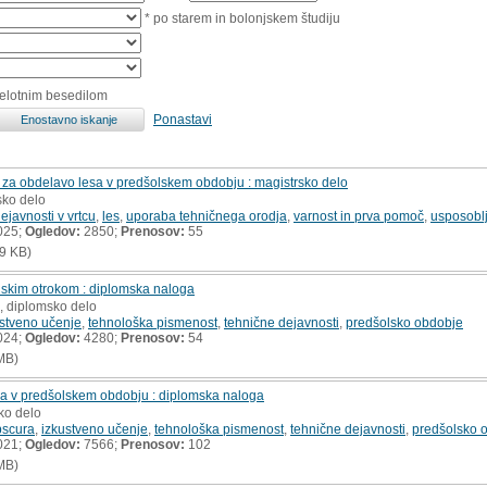
* po starem in bolonjskem študiju
celotnim besedilom
Ponastavi
za obdelavo lesa v predšolskem obdobju : magistrsko delo
sko delo
ejavnosti v vrtcu
,
les
,
uporaba tehničnega orodja
,
varnost in prva pomoč
,
usposoblj
025;
Ogledov:
2850;
Prenosov:
55
9 KB)
olskim otrokom : diplomska naloga
, diplomsko delo
ustveno učenje
,
tehnološka pismenost
,
tehnične dejavnosti
,
predšolsko obdobje
024;
Ogledov:
4280;
Prenosov:
54
MB)
a v predšolskem obdobju : diplomska naloga
ko delo
bscura
,
izkustveno učenje
,
tehnološka pismenost
,
tehnične dejavnosti
,
predšolsko 
021;
Ogledov:
7566;
Prenosov:
102
MB)