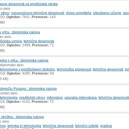
stvene dejavnosti za predšolske otroke
ko delo
 otroci
,
naravoslovno-tehnične dejavnosti
,
vloga vzgojitelja
,
izkustveno učenje
,
spo
020;
Ogledov:
7641;
Prenosov:
143
MB)
v vrtcu : diplomska naloga
ko delo
dšolska vzgoja
,
tehnične dejavnosti
020;
Ogledov:
2499;
Prenosov:
71
MB)
eba v vrtcu : diplomska naloga
 diplomsko delo
n tehnologija v predšolskem obdobju
,
tehnološka pismenost
,
tehnične dejavnosti
,
pr
019;
Ogledov:
9285;
Prenosov:
69
5 KB)
a območju Posavja : diplomska naloga
lomsko delo
 tehnologija
,
predšolski otroci
,
mikroskop
,
uporaba mikroskopa
,
tehnične dejavnosti
016;
Ogledov:
4142;
Prenosov:
73
MB)
otroštvu : diplomska naloga
o delo
zvoj
,
tehnika in tehnologija
,
tehnične dejavnosti
,
tehnični izdelki
,
gradiva