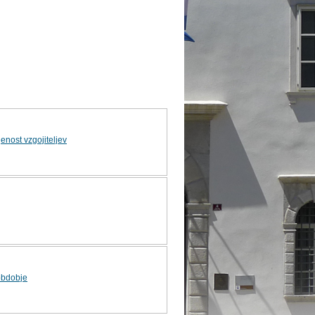
enost vzgojiteljev
obdobje