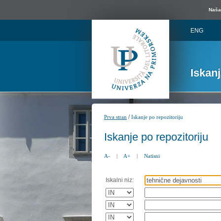
Naša 
ENG
Iskan
/
Prva stran
Iskanje po repozitoriju
Iskanje po repozitoriju
A-
|
A+
|
Natisni
Iskalni niz: