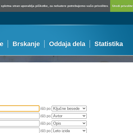
spletna stran uporablja piškotke, za nekatere potrebujemo vašo privolitev.
Uredi privolitev
je
Brskanje
Oddaja dela
Statistika
išči po
išči po
išči po
išči po