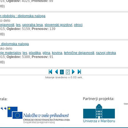
016;
Ogledov:
4025;
Prenosov:
99
MB)
m obdobju : diplomska naloga
ko delo
ejavnosti
,
les
,
uporaba lesa
,
slovenski gozdovi
,
otroci
015;
Ogledov:
5159;
Prenosov:
139
MB)
 : diplomska naloga
sko delo
je materialov
,
les
,
plastika
,
glina
,
kovina
,
tehnične dejavnosti
,
razvoj otroka
015;
Ogledov:
5388;
Prenosov:
91
MB)
1
2
Iskanje izvedeno v 0.03 sek.