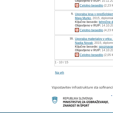
Objavljeno v RUP:
10.11.2
Celotno besedilo
(2,23 
9.
Uporaba lesa v predšolske
Maja Murko
, 2015, diploms
Ključne besede:
tehnične d
Objavljeno v RUP:
14.10.2
Celotno besedilo
(4,23 
10.
Uporaba materialov v vrtcu
Nadja Novak
, 2015, diplom
Ključne besede:
spoznavan
Objavljeno v RUP:
14.10.2
Celotno besedilo
(2,05 
1 - 10 / 15
Na vrh