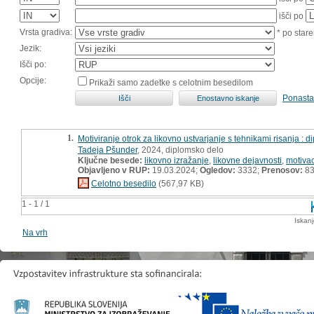
išči po
Vrsta gradiva:
* po stare
Jezik:
Išči po:
Opcije:
Prikaži samo zadetke s celotnim besedilom
Ponasta
1.
Motiviranje otrok za likovno ustvarjanje s tehnikami risanja : 
Tadeja Pšunder
, 2024, diplomsko delo
Ključne besede:
likovno izražanje
,
likovne dejavnosti
,
motivac
Objavljeno v RUP:
19.03.2024;
Ogledov:
3332;
Prenosov:
8
Celotno besedilo
(567,97 KB)
1 - 1 / 1
Iskan
Na vrh