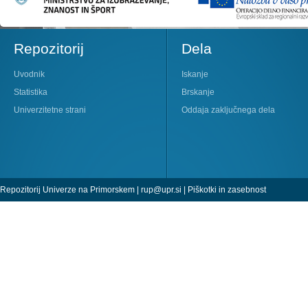
Repozitorij
Dela
Uvodnik
Iskanje
Statistika
Brskanje
Univerzitetne strani
Oddaja zaključnega dela
Repozitorij Univerze na Primorskem |
rup@upr.si
|
Piškotki in zasebnost