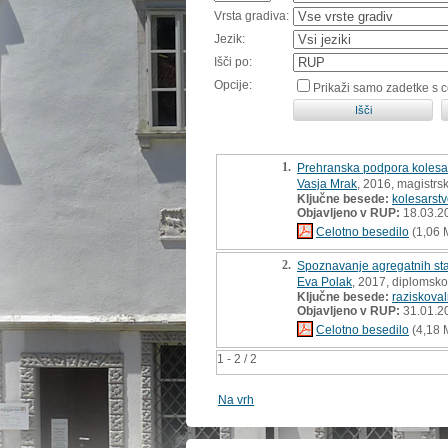
Vrsta gradiva:
Jezik:
Išči po:
Opcije:
Prikaži samo zadetke s 
1.
Prehranska podpora kolesarj
Vasja Mrak
, 2016, magistrs
Ključne besede:
kolesarst
Objavljeno v RUP:
18.03.2
Celotno besedilo
(1,06 
2.
Spoznavanje agregatnih stan
Eva Polak
, 2017, diplomsko
Ključne besede:
raziskoval
Objavljeno v RUP:
31.01.2
Celotno besedilo
(4,18 
1 - 2 / 2
Na vrh