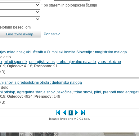
* po starem in bolonjskem študiju
celotnim besedilom
Ponastavi
ev mladincev, vključenih v Olimpijski komite Slovenije : magistrska maloga
ko delo
vo
,
mladi športnik
,
energijski vnos
,
prehranjevalne navade
,
vnos tekočine
019;
Ogledov:
4118;
Prenosov:
91
MB)
j snovi s predšolskimi otroki : diplomska naloga
 delo
ni pristop
,
agregatna stanja snovi
,
tekočine
,
trdne snovi
,
plini
,
prehodi med agregatn
018;
Ogledov:
4924;
Prenosov:
148
MB)
1
Iskanje izvedeno v 0.01 sek.