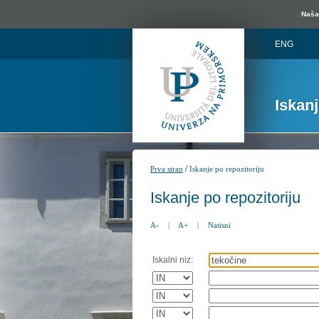
Naša 
ENG
Iskan
/
Prva stran
Iskanje po repozitoriju
Iskanje po repozitoriju
A-
|
A+
|
Natisni
Iskalni niz: