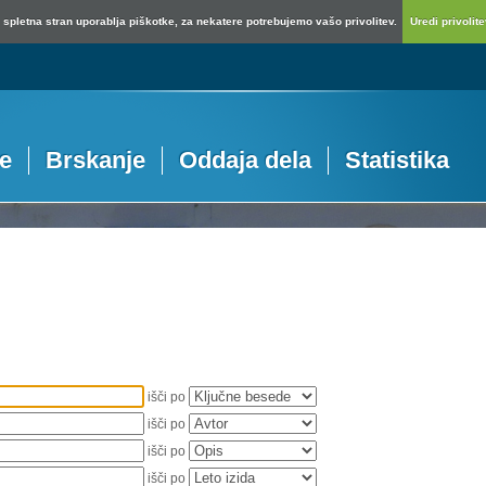
spletna stran uporablja piškotke, za nekatere potrebujemo vašo privolitev.
Uredi privolitev
je
Brskanje
Oddaja dela
Statistika
išči po
išči po
išči po
išči po