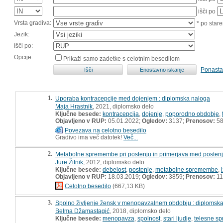
išči po
Vrsta gradiva:
* po stare
Jezik:
Išči po:
Opcije:
Prikaži samo zadetke s celotnim besedilom
Ponasta
1.
Uporaba kontracepcije med dojenjem : diplomska naloga
Maja Hrastnik
, 2021, diplomsko delo
Ključne besede:
kontracepcija
,
dojenje
,
poporodno obdobje
,
Objavljeno v RUP:
05.01.2022;
Ogledov:
3137;
Prenosov:
5
Povezava na celotno besedilo
Gradivo ima več datotek!
Več...
2.
Metabolne spremembe pri postenju in primerjava med postenjem
Jure Žitnik
, 2012, diplomsko delo
Ključne besede:
debelost
,
postenje
,
metabolne spremembe
,
Objavljeno v RUP:
18.03.2019;
Ogledov:
3859;
Prenosov:
11
Celotno besedilo
(667,13 KB)
3.
Spolno življenje žensk v menopavzalnem obdobju : diplomsk
Belma Džamastagić
, 2018, diplomsko delo
Ključne besede:
menopavza
,
spolnost
,
stari ljudje
,
telesne s