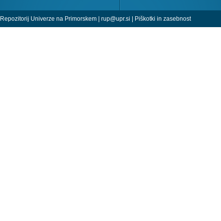
Repozitorij Univerze na Primorskem |
rup@upr.si
|
Piškotki in zasebnost