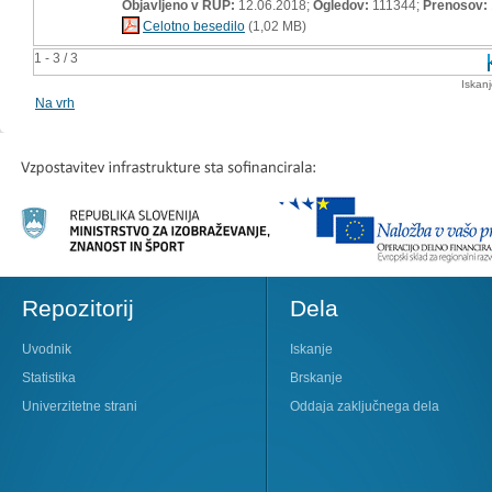
Objavljeno v RUP:
12.06.2018;
Ogledov:
111344;
Prenosov:
Celotno besedilo
(1,02 MB)
1 - 3 / 3
Iskan
Na vrh
Repozitorij
Dela
Uvodnik
Iskanje
Statistika
Brskanje
Univerzitetne strani
Oddaja zaključnega dela