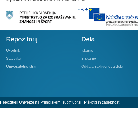
Repozitorij
Dela
Uvodnik
Iskanje
Statistika
Brskanje
Univerzitetne strani
Oddaja zaključnega dela
Repozitorij Univerze na Primorskem |
rup@upr.si
|
Piškotki in zasebnost