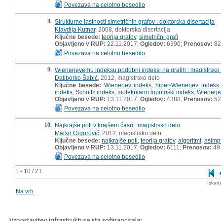
Povezava na celotno besedilo
8.
Strukturne lastnosti simetričnih grafov : doktorska disertacija
Klavdija Kutnar
, 2008, doktorska disertacija
Ključne besede:
teorija grafov
,
simetrični grafi
Objavljeno v RUP:
22.11.2017;
Ogledov:
6390;
Prenosov:
82
Povezava na celotno besedilo
9.
Wienerjevemu indeksu podobni indeksi na grafih : magistrsko
Daliborko Šabić
, 2012, magistrsko delo
Ključne besede:
Wienerjev indeks
,
hiper-Wienerjev indeks
indeks
,
Schultz indeks
,
molekularni topološki indeks
,
Wienerje
Objavljeno v RUP:
13.11.2017;
Ogledov:
4388;
Prenosov:
52
Povezava na celotno besedilo
10.
Najkrajše poti v krajšem času : magistrsko delo
Marko Grgurovič
, 2012, magistrsko delo
Ključne besede:
najkrajše poti
,
teorija grafov
,
algoritmi
,
asimpt
Objavljeno v RUP:
13.11.2017;
Ogledov:
6111;
Prenosov:
49
Povezava na celotno besedilo
1 - 10 / 21
Iskan
Na vrh