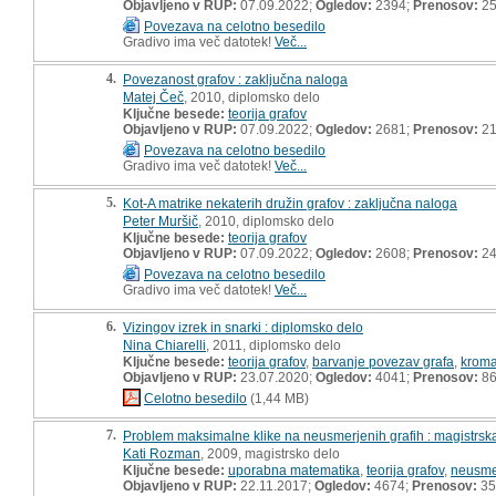
Objavljeno v RUP:
07.09.2022;
Ogledov:
2394;
Prenosov:
2
Povezava na celotno besedilo
Gradivo ima več datotek!
Več...
4.
Povezanost grafov : zaključna naloga
Matej Čeč
, 2010, diplomsko delo
Ključne besede:
teorija grafov
Objavljeno v RUP:
07.09.2022;
Ogledov:
2681;
Prenosov:
2
Povezava na celotno besedilo
Gradivo ima več datotek!
Več...
5.
Kot-A matrike nekaterih družin grafov : zaključna naloga
Peter Muršič
, 2010, diplomsko delo
Ključne besede:
teorija grafov
Objavljeno v RUP:
07.09.2022;
Ogledov:
2608;
Prenosov:
2
Povezava na celotno besedilo
Gradivo ima več datotek!
Več...
6.
Vizingov izrek in snarki : diplomsko delo
Nina Chiarelli
, 2011, diplomsko delo
Ključne besede:
teorija grafov
,
barvanje povezav grafa
,
kroma
Objavljeno v RUP:
23.07.2020;
Ogledov:
4041;
Prenosov:
8
Celotno besedilo
(1,44 MB)
7.
Problem maksimalne klike na neusmerjenih grafih : magistrsk
Kati Rozman
, 2009, magistrsko delo
Ključne besede:
uporabna matematika
,
teorija grafov
,
neusmer
Objavljeno v RUP:
22.11.2017;
Ogledov:
4674;
Prenosov:
35