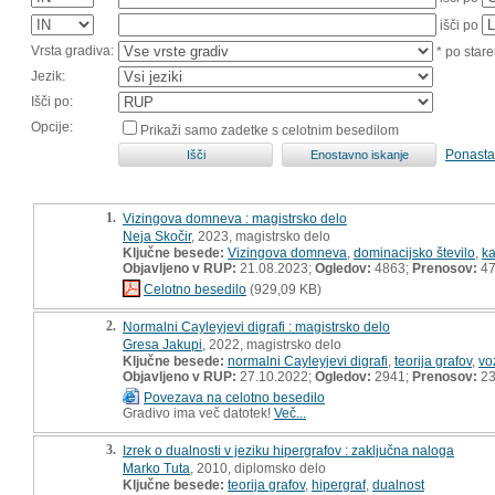
išči po
Vrsta gradiva:
* po stare
Jezik:
Išči po:
Opcije:
Prikaži samo zadetke s celotnim besedilom
Ponasta
1.
Vizingova domneva : magistrsko delo
Neja Skočir
, 2023, magistrsko delo
Ključne besede:
Vizingova domneva
,
dominacijsko število
,
ka
Objavljeno v RUP:
21.08.2023;
Ogledov:
4863;
Prenosov:
4
Celotno besedilo
(929,09 KB)
2.
Normalni Cayleyjevi digrafi : magistrsko delo
Gresa Jakupi
, 2022, magistrsko delo
Ključne besede:
normalni Cayleyjevi digrafi
,
teorija grafov
,
voz
Objavljeno v RUP:
27.10.2022;
Ogledov:
2941;
Prenosov:
2
Povezava na celotno besedilo
Gradivo ima več datotek!
Več...
3.
Izrek o dualnosti v jeziku hipergrafov : zaključna naloga
Marko Tuta
, 2010, diplomsko delo
Ključne besede:
teorija grafov
,
hipergraf
,
dualnost