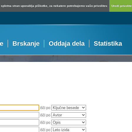
spletna stran uporablja piškotke, za nekatere potrebujemo vašo privolitev.
Uredi privolitev
je
Brskanje
Oddaja dela
Statistika
išči po
išči po
išči po
išči po