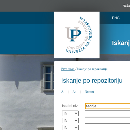
Naša 
ENG
Iskan
/
Prva stran
Iskanje po repozitoriju
Iskanje po repozitoriju
A-
|
A+
|
Natisni
Iskalni niz: