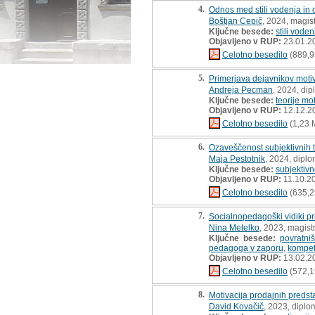
4.
Odnos med stili vodenja in 
Boštjan Cepič
, 2024, magis
Ključne besede:
stili voden
Objavljeno v RUP:
23.01.2
Celotno besedilo
(889,9
5.
Primerjava dejavnikov motiv
Andreja Pecman
, 2024, di
Ključne besede:
teorije mo
Objavljeno v RUP:
12.12.2
Celotno besedilo
(1,23 
6.
Ozaveščenost subjektivnih te
Maja Pestotnik
, 2024, dipl
Ključne besede:
subjektivn
Objavljeno v RUP:
11.10.2
Celotno besedilo
(635,2
7.
Socialnopedagoški vidiki pr
Nina Metelko
, 2023, magist
Ključne besede:
povratniš
pedagoga v zaporu
,
kompet
Objavljeno v RUP:
13.02.2
Celotno besedilo
(572,1
8.
Motivacija prodajnih predst
David Kovačič
, 2023, diplo