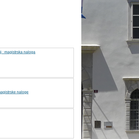
ij : magistrska naloga
agistrske naloge