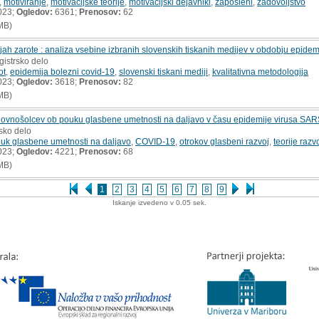
,
motiviranje
,
motivacijske teorije
,
motivacijski dejavniki
,
zaposleni
,
zadovoljstvo
023;
Ogledov:
6361;
Prenosov:
62
MB)
eorijah zarote : analiza vsebine izbranih slovenskih tiskanih medijev v obdobju ep
gistrsko delo
ot
,
epidemija bolezni covid-19
,
slovenski tiskani mediji
,
kvalitativna metodologija
023;
Ogledov:
3618;
Prenosov:
82
MB)
snovnošolcev ob pouku glasbene umetnosti na daljavo v času epidemije virusa SA
rsko delo
uk glasbene umetnosti na daljavo
,
COVID-19
,
otrokov glasbeni razvoj
,
teorije razv
023;
Ogledov:
4221;
Prenosov:
68
MB)
1
2
3
4
5
6
7
8
9
Iskanje izvedeno v 0.05 sek.