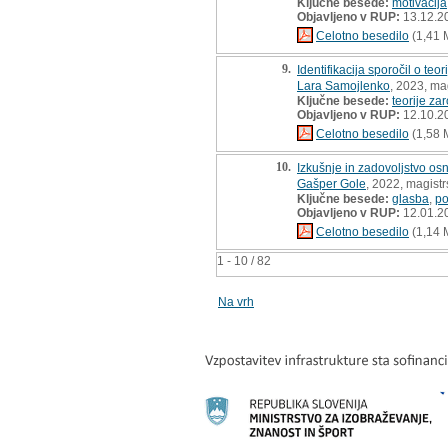
Ključne besede:
motivacija
Objavljeno v RUP:
13.12.2
Celotno besedilo
(1,41 
9.
Identifikacija sporočil o t
Lara Samojlenko
, 2023, ma
Ključne besede:
teorije zar
Objavljeno v RUP:
12.10.2
Celotno besedilo
(1,58 
10.
Izkušnje in zadovoljstvo o
Gašper Gole
, 2022, magist
Ključne besede:
glasba
,
po
Objavljeno v RUP:
12.01.2
Celotno besedilo
(1,14 
1 - 10 / 82
Na vrh