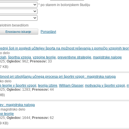
* po starem in bolonjskem študiju
celotnim besedilom
Ponastavi
 srednji šoli in pogledi učiteljev športa na možnost reševanja s pomočjo vzgojnih teor
ko delo
šolah
,
športna vzgoja
,
vzgojne teorije
,
preventivne strategije
,
magistrske naloge
025;
Ogledov:
962;
Prenosov:
33
7 KB)
abnost pri izboljšanju učnega procesa pri športni vzgoji : magistrska naloga
sko delo
teorije v športni vzgoji
,
teorija izbire
,
William Glasser
,
motivacija v športni vzgoji
,
m
025;
Ogledov:
1283;
Prenosov:
44
MB)
ev : magistrska naloga
, magistrsko delo
ke teorije
025;
Ogledov:
1644;
Prenosov:
62
9 KB)