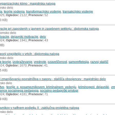
organizacijsko klimo : magistrska naloga
trsko delo
ja
,
teorije vodenja
,
transformacijsko vodenje
,
transakcijsko vodenje
025;
Ogledov:
2122;
Prenosov:
52
3 KB)
acije pri zaposlenih v javnem in zasebnem sektorju : diplomska naloga
plomsko delo
tivacije
,
dejavniki motivacije
,
delo
024;
Ogledov:
1941;
Prenosov:
43
MB)
orij vzgojiteljic v vrtcih : diplomska naloga
omsko delo
e teorije
,
izobraževanje
,
vrednote
,
ozaveščenost
,
samorefleksija
,
razvoj stališč
024;
Ogledov:
1670;
Prenosov:
41
5 KB)
i zmanjševanju povratništva v zaporu - stališča obsojencev : magistrsko delo
rsko delo
tvo
,
teorije o posameznikovem kriminalnem vedenju
,
kriminogeni dejavniki
,
zm
ence socialnega pedagoga
,
socialno pedagoški pristopi
024;
Ogledov:
4181;
Prenosov:
71
9 KB)
avnikov v naftnem podjetju X : zaključna projektna naloga
msko delo