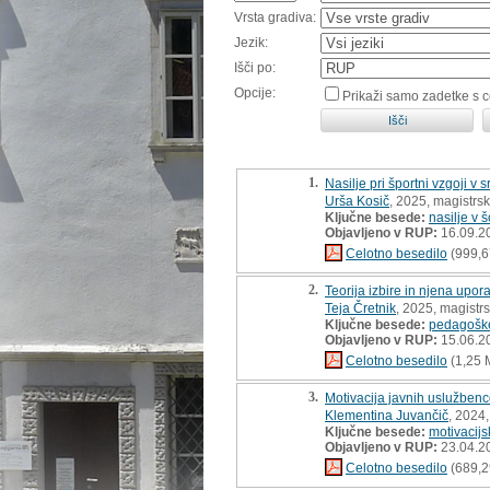
Vrsta gradiva:
Jezik:
Išči po:
Opcije:
Prikaži samo zadetke s 
1.
Nasilje pri športni vzgoji v
Urša Kosič
, 2025, magistrs
Ključne besede:
nasilje v 
Objavljeno v RUP:
16.09.2
Celotno besedilo
(999,6
2.
Teorija izbire in njena upor
Teja Čretnik
, 2025, magistr
Ključne besede:
pedagoške 
Objavljeno v RUP:
15.06.2
Celotno besedilo
(1,25 
3.
Motivacija javnih uslužbenc
Klementina Juvančič
, 2024
Ključne besede:
motivacijs
Objavljeno v RUP:
23.04.2
Celotno besedilo
(689,2