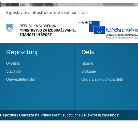
Repozitorij
Dela
Uvodnik
Iskanje
Statistika
Brskanje
Univerzitetne strani
Oddaja zaključnega dela
Repozitorij Univerze na Primorskem |
rup@upr.si
|
Piškotki in zasebnost