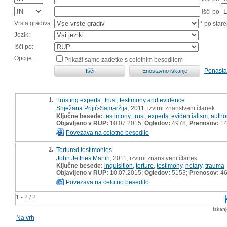
išči po
Vrsta gradiva:
* po stare
Jezik:
Išči po:
Opcije:
Prikaži samo zadetke s celotnim besedilom
Ponasta
1.
Trusting experts : trust, testimony and evidence
Snježana Prijić-Samaržija
, 2011, izvirni znanstveni članek
Ključne besede:
testimony
,
trust
,
experts
,
evidentialism
,
author
Objavljeno v RUP:
10.07.2015;
Ogledov:
4978;
Prenosov:
1
Povezava na celotno besedilo
2.
Tortured testimonies
John Jeffries Martin
, 2011, izvirni znanstveni članek
Ključne besede:
inquisition
,
torture
,
testimony
,
notary
,
trauma
Objavljeno v RUP:
10.07.2015;
Ogledov:
5153;
Prenosov:
4
Povezava na celotno besedilo
1 - 2 / 2
Iskan
Na vrh