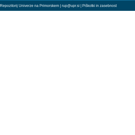
Repozitorij Univerze na Primorskem |
rup@upr.si
|
Piškotki in zasebnost