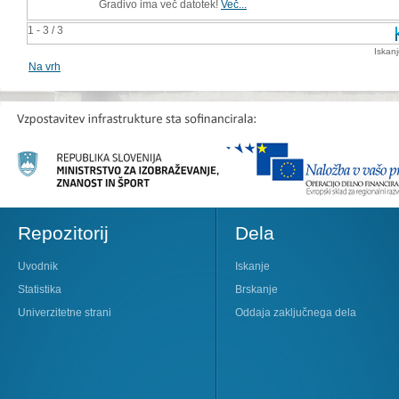
Gradivo ima več datotek!
Več...
1 - 3 / 3
Iskan
Na vrh
Repozitorij
Dela
Uvodnik
Iskanje
Statistika
Brskanje
Univerzitetne strani
Oddaja zaključnega dela