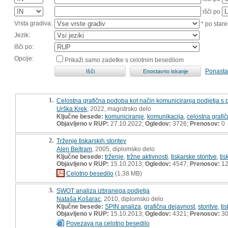
išči po
Vrsta gradiva:
* po stare
Jezik:
Išči po:
Opcije:
Prikaži samo zadetke s celotnim besedilom
Ponasta
1.
Celostna grafična podoba kot način komuniciranja podjetja s po
Urška Krek
, 2022, magistrsko delo
Ključne besede:
komuniciranje
,
komunikacija
,
celostna grafi
Objavljeno v RUP:
27.10.2022;
Ogledov:
3726;
Prenosov:
0
2.
Trženje tiskarskih storitev
Alen Beltram
, 2005, diplomsko delo
Ključne besede:
trženje
,
tržne aktivnosti
,
tiskarske storitve
,
tis
Objavljeno v RUP:
15.10.2013;
Ogledov:
4547;
Prenosov:
12
Celotno besedilo
(1,38 MB)
3.
SWOT analiza izbranega podjetja
Nataša Košarac
, 2010, diplomsko delo
Ključne besede:
SPIN analiza
,
grafična dejavnost
,
storitve
,
ti
Objavljeno v RUP:
15.10.2013;
Ogledov:
4321;
Prenosov:
30
Povezava na celotno besedilo