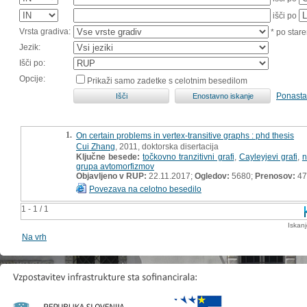
išči po
Vrsta gradiva:
* po stare
Jezik:
Išči po:
Opcije:
Prikaži samo zadetke s celotnim besedilom
Ponasta
1.
On certain problems in vertex-transitive graphs : phd thesis
Cui Zhang
, 2011, doktorska disertacija
Ključne besede:
točkovno tranzitivni grafi
,
Cayleyjevi grafi
,
n
grupa avtomorfizmov
Objavljeno v RUP:
22.11.2017;
Ogledov:
5680;
Prenosov:
47
Povezava na celotno besedilo
1 - 1 / 1
Iskan
Na vrh