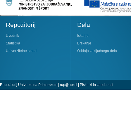
Repozitorij
Dela
Uvodnik
Iskanje
Statistika
Brskanje
Univerzitetne strani
Oddaja zaključnega dela
Repozitorij Univerze na Primorskem |
rup@upr.si
|
Piškotki in zasebnost