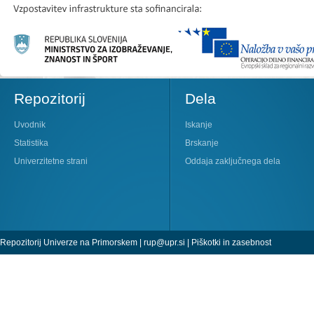
Repozitorij
Dela
Uvodnik
Iskanje
Statistika
Brskanje
Univerzitetne strani
Oddaja zaključnega dela
Repozitorij Univerze na Primorskem |
rup@upr.si
|
Piškotki in zasebnost