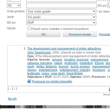
išči po
Vrsta gradiva:
* po stare
Jezik:
Išči po:
Opcije:
Prikaži samo zadetke s celotnim besedilom
Ponasta
1.
The development and management of visitor attractions
John Swarbrooke
, 2000, učbenik za višje in visoke šole
Opis:
#The #development and management of visitor attractio
Ključne besede:
turizem
,
turistični proizvod
,
management
zabavna industrija
,
nakup
,
gostinstvo
,
marketing
,
trženje
,
str
study
,
Velika Britanija
,
tourism
,
tourist product
,
management
seeing
,
entertainment
,
entertainment industry
,
shopping
,
c
textbooks
,
cases
,
case study
,
Great Britain
Objavljeno v RUP:
10.07.2015;
Ogledov:
8045;
Prenosov:
14
Povezava na celotno besedilo
1 - 1 / 1
Iskan
Na vrh