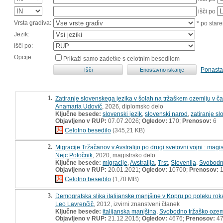
išči po
Vrsta gradiva:
* po stare
Jezik:
Išči po:
Opcije:
Prikaži samo zadetke s celotnim besedilom
Ponasta
1.
Zatiranje slovenskega jezika v šolah na tržaškem ozemlju v č
Anamaria Udovič
, 2026, diplomsko delo
Ključne besede:
slovenski jezik
,
slovenski narod
,
zatiranje s
Objavljeno v RUP:
07.07.2026;
Ogledov:
170;
Prenosov:
6
Celotno besedilo
(345,21 KB)
2.
Migracije Tržačanov v Avstralijo po drugi svetovni vojni : magi
Nejc Potočnik
, 2020, magistrsko delo
Ključne besede:
migracije
,
Avstralija
,
Trst
,
Slovenija
,
Svobodno
Objavljeno v RUP:
20.01.2021;
Ogledov:
10700;
Prenosov:
1
Celotno besedilo
(1,70 MB)
3.
Demografska slika italijanske manjšine v Kopru po poteku roka
Leo Lavrenčič
, 2012, izvirni znanstveni članek
Ključne besede:
italijanska manjšina
,
Svobodno tržaško ozem
Objavljeno v RUP:
21.12.2015;
Ogledov:
4676;
Prenosov:
4