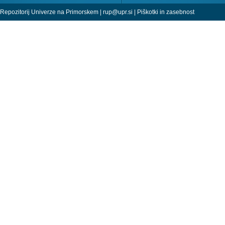
Repozitorij Univerze na Primorskem |
rup@upr.si
|
Piškotki in zasebnost