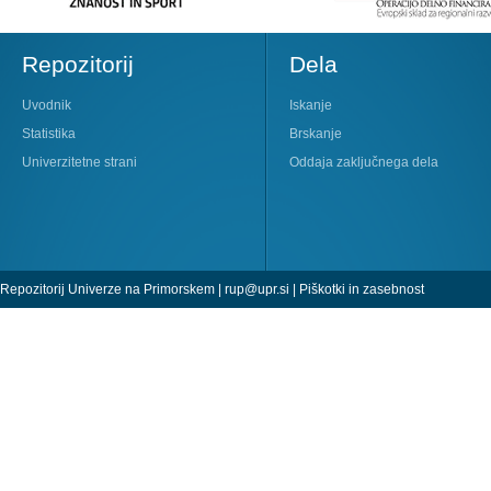
Repozitorij
Dela
Uvodnik
Iskanje
Statistika
Brskanje
Univerzitetne strani
Oddaja zaključnega dela
Repozitorij Univerze na Primorskem |
rup@upr.si
|
Piškotki in zasebnost