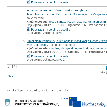
Povezava na celotno besedilo
3.
In-line measurement of wood surface roughness
Jakub Michal Sandak
,
Kazimierz A. Orłowski
,
Anna Malgorzat
na konferenci
Ključne besede:
wood surface roughness
,
triangulation scan
Objavljeno v RUP:
11.02.2020;
Ogledov:
3569;
Prenosov:
12
Povezava na celotno besedilo
Gradivo ima več datotek!
Več...
4.
Simplicialni kompleksi, orientacija in klasifikacija ploskev : z
Ivan Bartulović
, 2016, diplomsko delo
Ključne besede:
simplex
,
triangulation
,
realization
,
compact s
Objavljeno v RUP:
09.08.2016;
Ogledov:
3842;
Prenosov:
5
Povezava na celotno besedilo
Gradivo ima več datotek!
Več...
1 - 4 / 4
Iskan
Na vrh