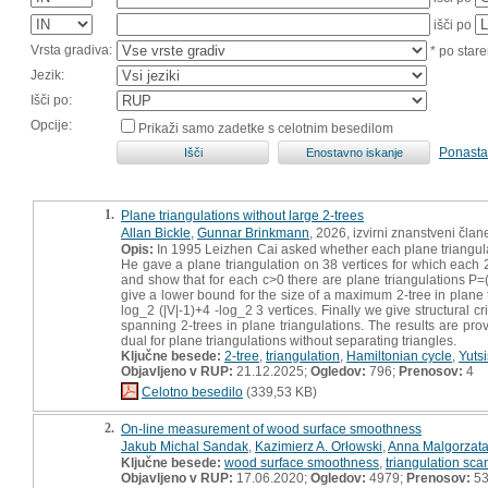
išči po
Vrsta gradiva:
* po stare
Jezik:
Išči po:
Opcije:
Prikaži samo zadetke s celotnim besedilom
Ponasta
1.
Plane triangulations without large 2-trees
Allan Bickle
,
Gunnar Brinkmann
, 2026, izvirni znanstveni član
Opis:
In 1995 Leizhen Cai asked whether each plane triangulat
He gave a plane triangulation on 38 vertices for which each 2
and show that for each c>0 there are plane triangulations P=(V
give a lower bound for the size of a maximum 2-tree in plane t
log_2 (|V|-1)+4 -log_2 3 vertices. Finally we give structural 
spanning 2-trees in plane triangulations. The results are prov
dual for plane triangulations without separating triangles.
Ključne besede:
2-tree
,
triangulation
,
Hamiltonian cycle
,
Yutsi
Objavljeno v RUP:
21.12.2025;
Ogledov:
796;
Prenosov:
4
Celotno besedilo
(339,53 KB)
2.
On-line measurement of wood surface smoothness
Jakub Michal Sandak
,
Kazimierz A. Orłowski
,
Anna Malgorzat
Ključne besede:
wood surface smoothness
,
triangulation sca
Objavljeno v RUP:
17.06.2020;
Ogledov:
4979;
Prenosov:
5