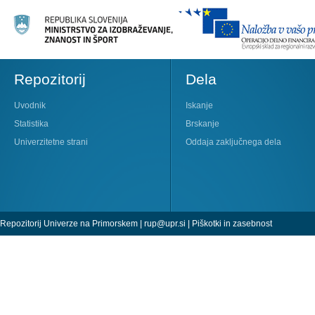
Repozitorij
Dela
Uvodnik
Iskanje
Statistika
Brskanje
Univerzitetne strani
Oddaja zaključnega dela
Repozitorij Univerze na Primorskem |
rup@upr.si
|
Piškotki in zasebnost