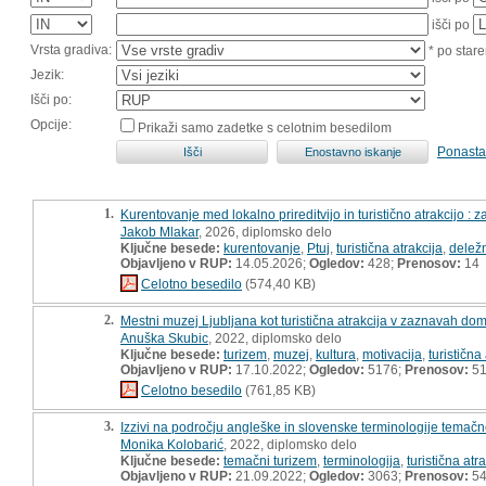
išči po
Vrsta gradiva:
* po stare
Jezik:
Išči po:
Opcije:
Prikaži samo zadetke s celotnim besedilom
Ponasta
1.
Kurentovanje med lokalno prireditvijo in turistično atrakcijo : z
Jakob Mlakar
, 2026, diplomsko delo
Ključne besede:
kurentovanje
,
Ptuj
,
turistična atrakcija
,
deležn
Objavljeno v RUP:
14.05.2026;
Ogledov:
428;
Prenosov:
14
Celotno besedilo
(574,40 KB)
2.
Mestni muzej Ljubljana kot turistična atrakcija v zaznavah dom
Anuška Skubic
, 2022, diplomsko delo
Ključne besede:
turizem
,
muzej
,
kultura
,
motivacija
,
turistična
Objavljeno v RUP:
17.10.2022;
Ogledov:
5176;
Prenosov:
5
Celotno besedilo
(761,85 KB)
3.
Izzivi na področju angleške in slovenske terminologije temačne
Monika Kolobarić
, 2022, diplomsko delo
Ključne besede:
temačni turizem
,
terminologija
,
turistična atr
Objavljeno v RUP:
21.09.2022;
Ogledov:
3063;
Prenosov:
5