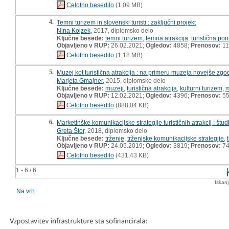
Celotno besedilo
(1,09 MB)
4.
Temni turizem in slovenski turisti : zaključni projekt
Nina Kojzek
, 2017, diplomsko delo
Ključne besede:
temni turizem
,
temna atrakcija
,
turistična po
Objavljeno v RUP:
26.02.2021;
Ogledov:
4858;
Prenosov:
11
Celotno besedilo
(1,18 MB)
5.
Muzej kot turistična atrakcija : na primeru muzeja novejše zgo
Marjeta Gmajner
, 2015, diplomsko delo
Ključne besede:
muzeji
,
turistična atrakcija
,
kulturni turizem
,
m
Objavljeno v RUP:
12.02.2021;
Ogledov:
4396;
Prenosov:
5
Celotno besedilo
(888,04 KB)
6.
Marketinške komunikacijske strategije turističnih atrakcij : štud
Greta Štor
, 2018, diplomsko delo
Ključne besede:
trženje
,
trženjske komunikacijske strategije
,
Objavljeno v RUP:
24.05.2019;
Ogledov:
3819;
Prenosov:
7
Celotno besedilo
(431,43 KB)
1 - 6 / 6
Iskan
Na vrh