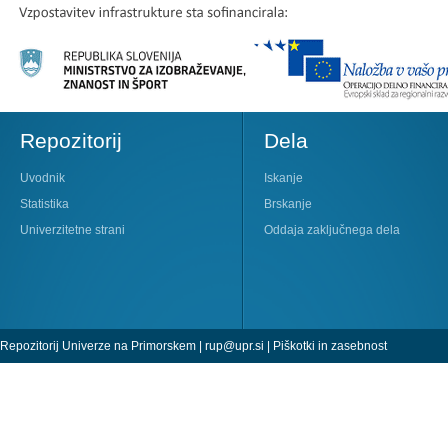
Repozitorij
Dela
Uvodnik
Iskanje
Statistika
Brskanje
Univerzitetne strani
Oddaja zaključnega dela
Repozitorij Univerze na Primorskem |
rup@upr.si
|
Piškotki in zasebnost