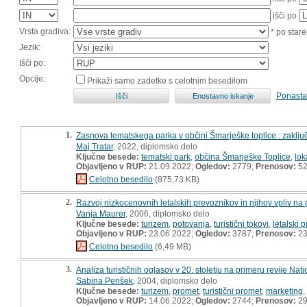
išči po
Vrsta gradiva:
* po stare
Jezik:
Išči po:
Opcije:
Prikaži samo zadetke s celotnim besedilom
Ponasta
1.
Zasnova tematskega parka v občini Šmarješke toplice : zaključ
Maj Tratar
, 2022, diplomsko delo
Ključne besede:
tematski park
,
občina Šmarješke Toplice
,
lok
Objavljeno v RUP:
21.09.2022;
Ogledov:
2779;
Prenosov:
5
Celotno besedilo
(875,73 KB)
2.
Razvoj nizkocenovnih letalskih prevoznikov in njihov vpliv na g
Vanja Maurer
, 2006, diplomsko delo
Ključne besede:
turizem
,
potovanja
,
turistični tokovi
,
letalski 
Objavljeno v RUP:
23.06.2022;
Ogledov:
3787;
Prenosov:
2
Celotno besedilo
(6,49 MB)
3.
Analiza turističnih oglasov v 20. stoletju na primeru revije Na
Sabina Penšek
, 2004, diplomsko delo
Ključne besede:
turizem
,
promet
,
turistični promet
,
marketing
,
Objavljeno v RUP:
14.06.2022;
Ogledov:
2744;
Prenosov:
2