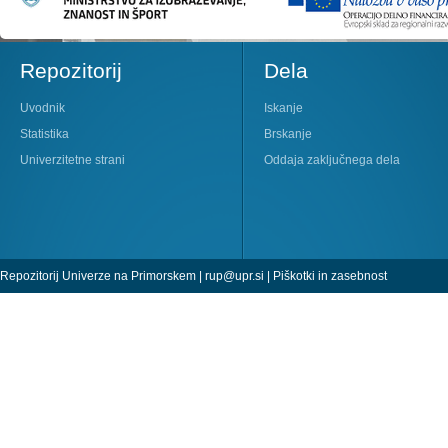
Repozitorij
Dela
Uvodnik
Iskanje
Statistika
Brskanje
Univerzitetne strani
Oddaja zaključnega dela
Repozitorij Univerze na Primorskem |
rup@upr.si
|
Piškotki in zasebnost