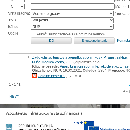
išči po
Vrsta gradiva:
* po stare
Jezik:
Išči po:
Opcije:
Prikaži samo zadetke s celotnim besedilom
Ponasta
1.
Zadovoljstvo turistov s ponudbo spominkov v Piranu : zaključni
Nuša Maglica Zorko
, 2018, diplomsko delo
Ključne besede:
Piran
,
turistični spominki
,
rokodelstvo
,
turize
Objavljeno v RUP:
19.03.2021;
Ogledov:
2854;
Prenosov:
9
Celotno besedilo
(1,21 MB)
1 - 1 / 1
Iskan
Na vrh