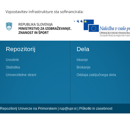
Repozitorij
Dela
Uvodnik
Iskanje
Statistika
Brskanje
Univerzitetne strani
Oddaja zaključnega dela
Repozitorij Univerze na Primorskem |
rup@upr.si
|
Piškotki in zasebnost