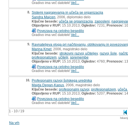
Gradivo ima več datotek!
Več...
8.
Sistemi nagrajevanja in učeča se organizacija
Sandra Majcen
, 2006, diplomsko delo
Ključne besede:
učeča se organizacija
,
zaposleni
,
nagrajeva
Objavljeno v RUP:
15.10.2013;
Ogledov:
7231;
Prenosov:
10
Povezava na celotno besedilo
Gradivo ima več datotek!
Več...
9.
Ravnateljeva vloga pri načrtovanju, oblikovanju in povezovanju
Marina Kmet
, 2006, magistrsko delo
Ključne besede:
strokovni razvoj učiteljev
,
razvoj šole
,
načrt
profesionalizem
,
učitelji
,
spremembe
Objavljeno v RUP:
15.10.2013;
Ogledov:
4760;
Prenosov:
13
Povezava na celotno besedilo
Gradivo ima več datotek!
Več...
10.
Profesionalni razvoj šolskega urednika
Majda Degan-Kapus
, 2006, magistrsko delo
Ključne besede:
profesionalni razvoj
,
profesionalizem
,
učeča 
Objavljeno v RUP:
15.10.2013;
Ogledov:
5207;
Prenosov:
14
Povezava na celotno besedilo
Gradivo ima več datotek!
Več...
1 - 10 / 19
Iskan
Na vrh