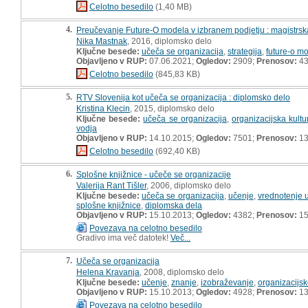
Celotno besedilo
(1,40 MB)
4.
Preučevanje Future-O modela v izbranem podjetju : magistrs
Nika Mastnak
, 2016, diplomsko delo
Ključne besede:
učeča se organizacija
,
strategija
,
future-o m
Objavljeno v RUP:
07.06.2021;
Ogledov:
2909;
Prenosov:
4
Celotno besedilo
(845,83 KB)
5.
RTV Slovenija kot učeča se organizacija : diplomsko delo
Kristina Klecin
, 2015, diplomsko delo
Ključne besede:
učeča se organizacija
,
organizacijska kultu
vodja
Objavljeno v RUP:
14.10.2015;
Ogledov:
7501;
Prenosov:
13
Celotno besedilo
(692,40 KB)
6.
Splošne knjižnice - učeče se organizacije
Valerija Rant Tišler
, 2006, diplomsko delo
Ključne besede:
učeča se organizacija
,
učenje
,
vrednotenje 
splošne knjižnice
,
diplomska dela
Objavljeno v RUP:
15.10.2013;
Ogledov:
4382;
Prenosov:
15
Povezava na celotno besedilo
Gradivo ima več datotek!
Več...
7.
Učeča se organizacija
Helena Kravanja
, 2008, diplomsko delo
Ključne besede:
učenje
,
znanje
,
izobraževanje
,
organizacijs
Objavljeno v RUP:
15.10.2013;
Ogledov:
4928;
Prenosov:
13
Povezava na celotno besedilo