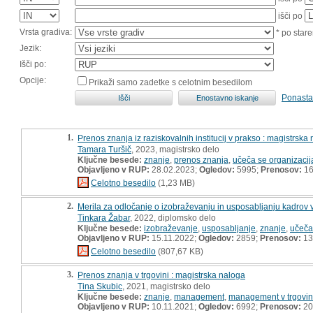
išči po
Vrsta gradiva:
* po stare
Jezik:
Išči po:
Opcije:
Prikaži samo zadetke s celotnim besedilom
Ponasta
1.
Prenos znanja iz raziskovalnih institucij v prakso : magistrska
Tamara Turšič
, 2023, magistrsko delo
Ključne besede:
znanje
,
prenos znanja
,
učeča se organizacij
Objavljeno v RUP:
28.02.2023;
Ogledov:
5995;
Prenosov:
16
Celotno besedilo
(1,23 MB)
2.
Merila za odločanje o izobraževanju in usposabljanju kadrov v
Tinkara Žabar
, 2022, diplomsko delo
Ključne besede:
izobraževanje
,
usposabljanje
,
znanje
,
učeča
Objavljeno v RUP:
15.11.2022;
Ogledov:
2859;
Prenosov:
13
Celotno besedilo
(807,67 KB)
3.
Prenos znanja v trgovini : magistrska naloga
Tina Skubic
, 2021, magistrsko delo
Ključne besede:
znanje
,
management
,
management v trgovin
Objavljeno v RUP:
10.11.2021;
Ogledov:
6992;
Prenosov:
20