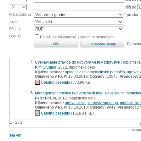
išči po
Vrsta gradiva:
* po stare
Jezik:
Išči po:
Opcije:
Prikaži samo zadetke s celotnim besedilom
Ponasta
1.
Uveljavljanje pravice do ugovora vesti v zdravstvu : diplomsk
Kim Grudina
, 2012, diplomsko delo
Ključne besede:
oploditev z biomedicinsko pomočjo
,
ugovor v
Objavljeno v RUP:
18.03.2019;
Ogledov:
10543;
Prenosov:
2
Celotno besedilo
(573,99 KB)
2.
Management pravice ugovora vesti med slovenskimi medicinsk
Peter Požun
, 2012, magistrsko delo
Ključne besede:
ugovor vesti
,
zdravstvena nega
,
medicinske 
Objavljeno v RUP:
15.10.2013;
Ogledov:
9049;
Prenosov:
27
Celotno besedilo
(1018,41 KB)
1 - 2 / 2
Iskan
Na vrh