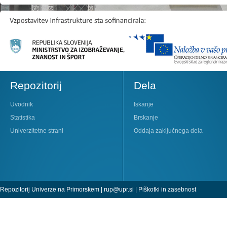
Repozitorij
Dela
Uvodnik
Iskanje
Statistika
Brskanje
Univerzitetne strani
Oddaja zaključnega dela
Repozitorij Univerze na Primorskem |
rup@upr.si
|
Piškotki in zasebnost