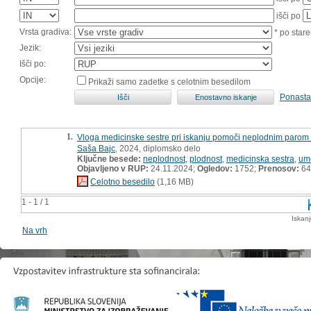
išči po
Vrsta gradiva:
* po stare
Jezik:
Išči po:
Opcije:
Prikaži samo zadetke s celotnim besedilom
Ponasta
1.
Vloga medicinske sestre pri iskanju pomoči neplodnim parom i
Saša Bajc
, 2024, diplomsko delo
Ključne besede:
neplodnost
,
plodnost
,
medicinska sestra
,
ume
Objavljeno v RUP:
24.11.2024;
Ogledov:
1752;
Prenosov:
64
Celotno besedilo
(1,16 MB)
1 - 1 / 1
Iskan
Na vrh