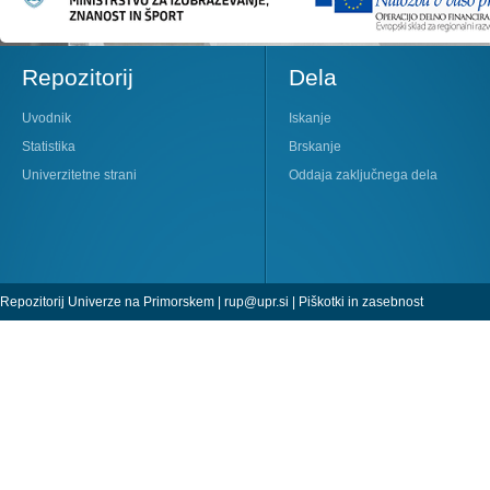
Repozitorij
Dela
Uvodnik
Iskanje
Statistika
Brskanje
Univerzitetne strani
Oddaja zaključnega dela
Repozitorij Univerze na Primorskem |
rup@upr.si
|
Piškotki in zasebnost