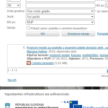
išči po
Vrsta gradiva:
* po stare
Jezik:
Išči po:
Opcije:
Prikaži samo zadetke s celotnim besedilom
Ponasta
1.
Poslovni model za podjetje z lesenimi izdelki domače obrti : 
Marjana Hafner
, 2019, diplomsko delo
Ključne besede:
poslovni model
,
Kanvas
,
podjetništvo
,
domač
Objavljeno v RUP:
07.06.2021;
Ogledov:
3071;
Prenosov:
5
Celotno besedilo
(1,01 MB)
1 - 1 / 1
Iskan
Na vrh