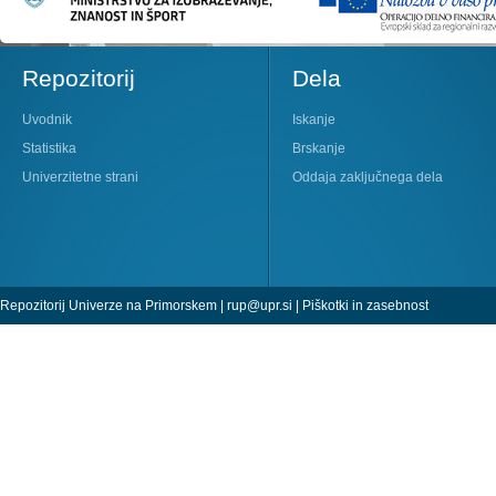
Repozitorij
Dela
Uvodnik
Iskanje
Statistika
Brskanje
Univerzitetne strani
Oddaja zaključnega dela
Repozitorij Univerze na Primorskem |
rup@upr.si
|
Piškotki in zasebnost