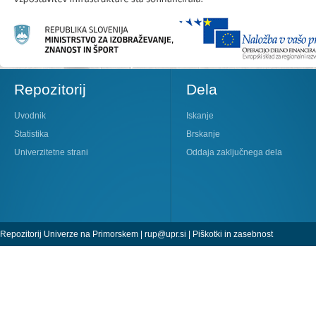
Repozitorij
Dela
Uvodnik
Iskanje
Statistika
Brskanje
Univerzitetne strani
Oddaja zaključnega dela
Repozitorij Univerze na Primorskem |
rup@upr.si
|
Piškotki in zasebnost