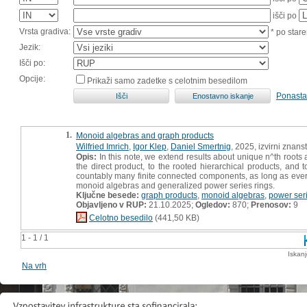
išči po
Vrsta gradiva:
* po stare
Jezik:
Išči po:
Opcije:
Prikaži samo zadetke s celotnim besedilom
Ponasta
1.
Monoid algebras and graph products
Wilfried Imrich
,
Igor Klep
,
Daniel Smertnig
, 2025, izvirni znans
Opis:
In this note, we extend results about unique n^th roots 
the direct product, to the rooted hierarchical products, and
countably many finite connected components, as long as every
monoid algebras and generalized power series rings.
Ključne besede:
graph products
,
monoid algebras
,
power seri
Objavljeno v RUP:
21.10.2025;
Ogledov:
870;
Prenosov:
9
Celotno besedilo
(441,50 KB)
1 - 1 / 1
Iskan
Na vrh