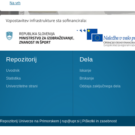
Na vrh
Repozitorij
Dela
Uvodnik
Iskanje
Statistika
Brskanje
Univerzitetne strani
Oddaja zaključnega dela
Repozitorij Univerze na Primorskem |
rup@upr.si
|
Piškotki in zasebnost