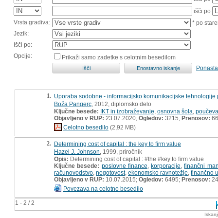
išči po
Vrsta gradiva:
* po stare
Jezik:
Išči po:
Opcije:
Prikaži samo zadetke s celotnim besedilom
Ponasta
1.
Uporaba sodobne - informacijsko komunikacijske tehnologije 
Boža Pangerc
, 2012, diplomsko delo
Ključne besede:
IKT in izobraževanje
,
osnovna šola
,
poučeva
Objavljeno v RUP:
23.07.2020;
Ogledov:
3215;
Prenosov:
6
Celotno besedilo
(2,92 MB)
2.
Determining cost of capital : the key to firm value
Hazel J. Johnson
, 1999, priročnik
Opis:
Determining cost of capital : #the #key to firm value
Ključne besede:
poslovne finance
,
korporacije
,
finančni ma
računovodstvo
,
negotovost
,
ekonomsko ravnotežje
,
finančno u
Objavljeno v RUP:
10.07.2015;
Ogledov:
6495;
Prenosov:
24
Povezava na celotno besedilo
1 - 2 / 2
Iskan