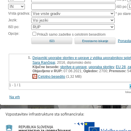
išči po
Vrsta gradiva:
* po stare
Jezik:
Išči po:
Opcije:
Prikaži samo zadetke s celotnim besedilom
Ponasta
1.
Dejavniki uporabe storitev e-uprave z vidika uporabnikov sple
Sara Rančigaj
, 2016, diplomsko delo
Ključne besede:
storitve e-uprave
,
uporaba storitev
,
EU 28
,
za
Objavljeno v RUP:
07.06.2021;
Ogledov:
2700;
Prenosov:
5
Celotno besedilo
(1,32 MB)
1 - 1 / 1
Iska
Na vrh