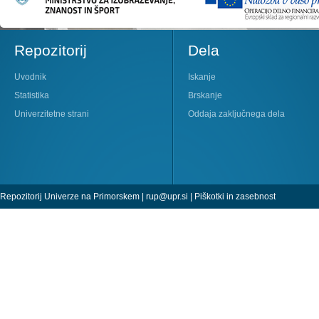
Repozitorij
Dela
Uvodnik
Iskanje
Statistika
Brskanje
Univerzitetne strani
Oddaja zaključnega dela
Repozitorij Univerze na Primorskem |
rup@upr.si
|
Piškotki in zasebnost