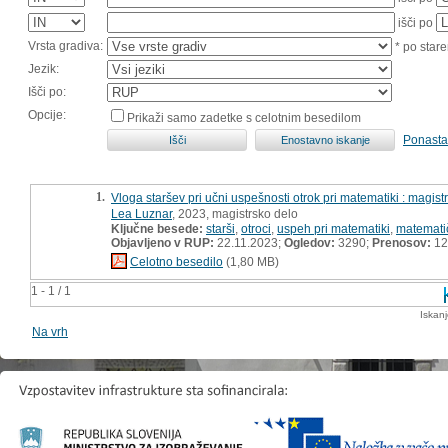
išči po
Vrsta gradiva:
* po stare
Jezik:
Išči po:
Opcije:
Prikaži samo zadetke s celotnim besedilom
Ponasta
1.
Vloga staršev pri učni uspešnosti otrok pri matematiki : magist
Lea Luznar
, 2023, magistrsko delo
Ključne besede:
starši
,
otroci
,
uspeh pri matematiki
,
matemati
Objavljeno v RUP:
22.11.2023;
Ogledov:
3290;
Prenosov:
12
Celotno besedilo
(1,80 MB)
1 - 1 / 1
Iskan
Na vrh