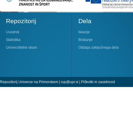
Repozitorij
Dela
Uvodnik
Iskanje
Statistika
Brskanje
Univerzitetne strani
Oddaja zaključnega dela
Repozitorij Univerze na Primorskem |
rup@upr.si
|
Piškotki in zasebnost