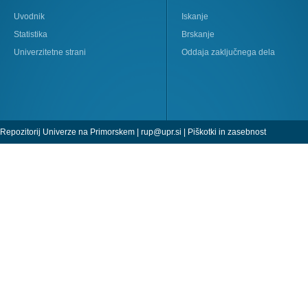
Uvodnik
Iskanje
Statistika
Brskanje
Univerzitetne strani
Oddaja zaključnega dela
Repozitorij Univerze na Primorskem |
rup@upr.si
|
Piškotki in zasebnost