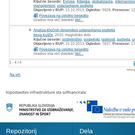
Ključne besede:
Evropa
,
Kitajska
,
globalizacija
,
internaciona
management
,
ustanavljanje podjetja
Objavljeno v RUP:
15.10.2013;
Ogledov:
5926;
Prenosov:
13
Povezava na celotno besedilo
Gradivo ima več datotek!
Več...
4.
Analiza ključnih dejavnikov ustanavljanja podjetja
Irena Kušče
, 2010, magistrsko delo
Ključne besede:
podjetništvo
,
podjetniki
,
lastnosti
,
podjetja
,
u
Objavljeno v RUP:
15.10.2013;
Ogledov:
7837;
Prenosov:
17
Povezava na celotno besedilo
Gradivo ima več datotek!
Več...
1 - 4 / 4
Iskan
Na vrh
Repozitorij
Dela