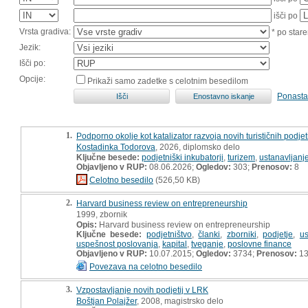
išči po
Vrsta gradiva:
* po stare
Jezik:
Išči po:
Opcije:
Prikaži samo zadetke s celotnim besedilom
Ponasta
1.
Podporno okolje kot katalizator razvoja novih turističnih podjetij
Kostadinka Todorova
, 2026, diplomsko delo
Ključne besede:
podjetniški inkubatorji
,
turizem
,
ustanavljanj
Objavljeno v RUP:
08.06.2026;
Ogledov:
303;
Prenosov:
8
Celotno besedilo
(526,50 KB)
2.
Harvard business review on entrepreneurship
1999, zbornik
Opis:
Harvard business review on entrepreneurship
Ključne besede:
podjetništvo
,
članki
,
zborniki
,
podjetje
,
us
uspešnost poslovanja
,
kapital
,
tveganje
,
poslovne finance
Objavljeno v RUP:
10.07.2015;
Ogledov:
3734;
Prenosov:
13
Povezava na celotno besedilo
3.
Vzpostavljanje novih podjetij v LRK
Boštjan Polajžer
, 2008, magistrsko delo