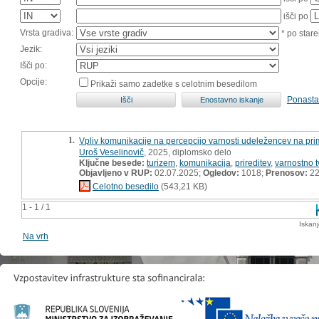
išči po
Vrsta gradiva:
* po stare
Jezik:
Išči po:
Opcije:
Prikaži samo zadetke s celotnim besedilom
Ponasta
1.
Vpliv komunikacije na percepcijo varnosti udeležencev na prime
Uroš Veselinovič
, 2025, diplomsko delo
Ključne besede:
turizem
,
komunikacija
,
prireditev
,
varnostno 
Objavljeno v RUP:
02.07.2025;
Ogledov:
1018;
Prenosov:
2
Celotno besedilo
(543,21 KB)
1 - 1 / 1
Iskan
Na vrh