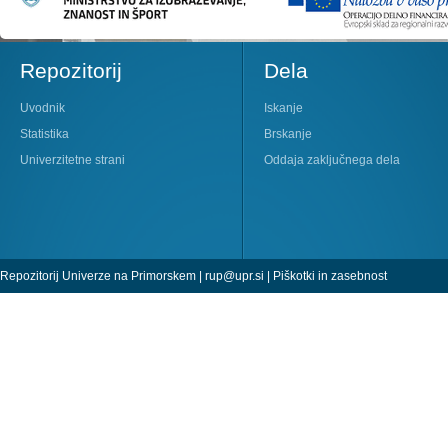
Repozitorij
Dela
Uvodnik
Iskanje
Statistika
Brskanje
Univerzitetne strani
Oddaja zaključnega dela
Repozitorij Univerze na Primorskem |
rup@upr.si
|
Piškotki in zasebnost