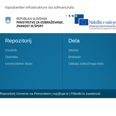
Repozitorij
Dela
Uvodnik
Iskanje
Statistika
Brskanje
Univerzitetne strani
Oddaja zaključnega dela
Repozitorij Univerze na Primorskem |
rup@upr.si
|
Piškotki in zasebnost