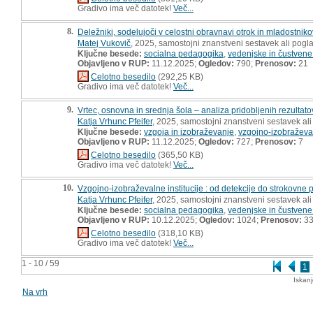
Gradivo ima več datotek!
Več...
8.
Deležniki, sodelujoči v celostni obravnavi otrok in mladostniko
Matej Vukovič
, 2025, samostojni znanstveni sestavek ali pogla
Ključne besede:
socialna pedagogika
,
vedenjske in čustvene
Objavljeno v RUP:
11.12.2025;
Ogledov:
790;
Prenosov:
21
Celotno besedilo
(292,25 KB)
Gradivo ima več datotek!
Več...
9.
Vrtec, osnovna in srednja šola – analiza pridobljenih rezultato
Katja Vrhunc Pfeifer
, 2025, samostojni znanstveni sestavek ali
Ključne besede:
vzgoja in izobraževanje
,
vzgojno-izobraževal
Objavljeno v RUP:
11.12.2025;
Ogledov:
727;
Prenosov:
7
Celotno besedilo
(365,50 KB)
Gradivo ima več datotek!
Več...
10.
Vzgojno-izobraževalne institucije : od detekcije do strokovne
Katja Vrhunc Pfeifer
, 2025, samostojni znanstveni sestavek ali
Ključne besede:
socialna pedagogika
,
vedenjske in čustvene
Objavljeno v RUP:
10.12.2025;
Ogledov:
1024;
Prenosov:
3
Celotno besedilo
(318,10 KB)
Gradivo ima več datotek!
Več...
1 - 10 / 59
1
Iskan
Na vrh