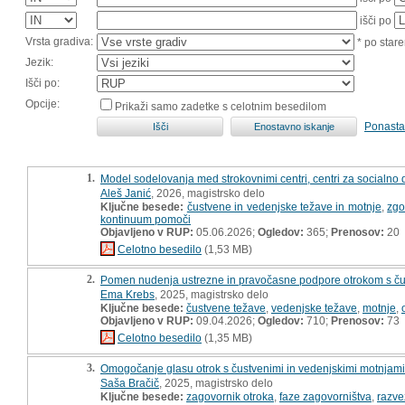
išči po
Vrsta gradiva:
* po stare
Jezik:
Išči po:
Opcije:
Prikaži samo zadetke s celotnim besedilom
Ponasta
1.
Model sodelovanja med strokovnimi centri, centri za socialno d
Aleš Janić
, 2026, magistrsko delo
Ključne besede:
čustvene in vedenjske težave in motnje
,
zgo
kontinuum pomoči
Objavljeno v RUP:
05.06.2026;
Ogledov:
365;
Prenosov:
20
Celotno besedilo
(1,53 MB)
2.
Pomen nudenja ustrezne in pravočasne podpore otrokom s čustv
Ema Krebs
, 2025, magistrsko delo
Ključne besede:
čustvene težave
,
vedenjske težave
,
motnje
,
Objavljeno v RUP:
09.04.2026;
Ogledov:
710;
Prenosov:
73
Celotno besedilo
(1,35 MB)
3.
Omogočanje glasu otrok s čustvenimi in vedenjskimi motnjami 
Saša Bračič
, 2025, magistrsko delo
Ključne besede:
zagovornik otroka
,
faze zagovorništva
,
razve