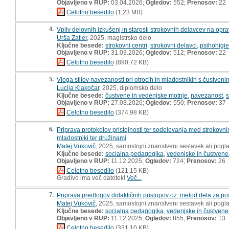
Objavljeno v RUP:
03.04.2026;
Ogledov:
552;
Prenosov:
22
Celotno besedilo
(1,23 MB)
4.
Vpliv delovnih izkušenj in starosti strokovnih delavcev na opra
Urša Zatler
, 2025, magistrsko delo
Ključne besede:
strokovni centri
,
strokovni delavci
,
psihohigi
Objavljeno v RUP:
31.03.2026;
Ogledov:
512;
Prenosov:
22
Celotno besedilo
(890,72 KB)
5.
Vloga stilov navezanosti pri otrocih in mladostnikih s čustven
Lucija Klakočar
, 2025, diplomsko delo
Ključne besede:
čustvene in vedenjske motnje
,
navezanost
,
s
Objavljeno v RUP:
27.03.2026;
Ogledov:
550;
Prenosov:
37
Celotno besedilo
(374,98 KB)
6.
Priprava protokolov pristojnosti ter sodelovanja med strokovnimi
mladostniki ter družinami
Matej Vukovič
, 2025, samostojni znanstveni sestavek ali pogla
Ključne besede:
socialna pedagogika
,
vedenjske in čustvene
Objavljeno v RUP:
11.12.2025;
Ogledov:
724;
Prenosov:
26
Celotno besedilo
(121,15 KB)
Gradivo ima več datotek!
Več...
7.
Priprava predlogov didaktičnih pristopov oz. metod dela za
Matej Vukovič
, 2025, samostojni znanstveni sestavek ali pogla
Ključne besede:
socialna pedagogika
,
vedenjske in čustvene
Objavljeno v RUP:
11.12.2025;
Ogledov:
855;
Prenosov:
13
Celotno besedilo
(331,10 KB)