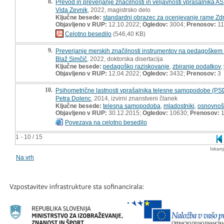
8.
Prevod in preverjanje značilnosti in veljavnosti vprašalnika 
Vida Zevnik
, 2022, magistrsko delo
Ključne besede:
standardni obrazec za ocenjevanje rame Zdr
Objavljeno v RUP:
12.10.2022;
Ogledov:
3004;
Prenosov:
11
Celotno besedilo
(546,40 KB)
9.
Preverjanje merskih značilnosti instrumentov na pedagoškem p
Blaž Simčič
, 2022, doktorska disertacija
Ključne besede:
pedagoško raziskovanje
,
zbiranje podatkov
,
Objavljeno v RUP:
12.04.2022;
Ogledov:
3432;
Prenosov:
3
10.
Psihometrične lastnosti vprašalnika telesne samopodobe (PS
Petra Dolenc
, 2014, izvirni znanstveni članek
Ključne besede:
telesna samopodoba
,
mladostniki
,
osnovnoš
Objavljeno v RUP:
30.12.2015;
Ogledov:
10630;
Prenosov:
1
Povezava na celotno besedilo
1 - 10 / 15
Iskan
Na vrh