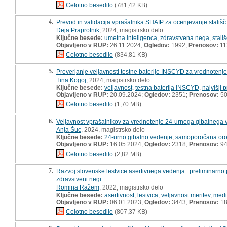
Celotno besedilo
(781,42 KB)
4.
Prevod in validacija vprašalnika SHAIP za ocenjevanje stališč 
Deja Praprotnik
, 2024, magistrsko delo
Ključne besede:
umetna inteligenca
,
zdravstvena nega
,
stali
Objavljeno v RUP:
26.11.2024;
Ogledov:
1992;
Prenosov:
11
Celotno besedilo
(834,81 KB)
5.
Preverjanje veljavnosti testne baterije INSCYD za vrednotenje 
Tina Kogoj
, 2024, magistrsko delo
Ključne besede:
veljavnost
,
testna baterija INSCYD
,
najvišji 
Objavljeno v RUP:
20.09.2024;
Ogledov:
2351;
Prenosov:
5
Celotno besedilo
(1,70 MB)
6.
Veljavnost vprašalnikov za vrednotenje 24-urnega gibalnega 
Anja Šuc
, 2024, magistrsko delo
Ključne besede:
24-urno gibalno vedenje
,
samoporočana oro
Objavljeno v RUP:
16.05.2024;
Ogledov:
2318;
Prenosov:
9
Celotno besedilo
(2,82 MB)
7.
Razvoj slovenske lestvice asertivnega vedenja : preliminarno pr
zdravstveni negi
Romina Ražem
, 2022, magistrsko delo
Ključne besede:
asertivnost
,
lestvica
,
veljavnost meritev
,
medi
Objavljeno v RUP:
06.01.2023;
Ogledov:
3443;
Prenosov:
18
Celotno besedilo
(807,37 KB)