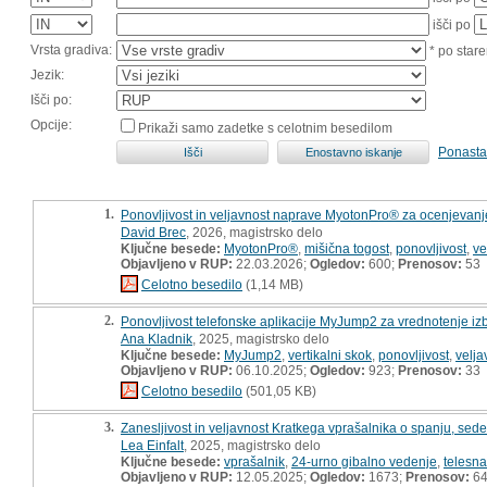
išči po
Vrsta gradiva:
* po stare
Jezik:
Išči po:
Opcije:
Prikaži samo zadetke s celotnim besedilom
Ponasta
1.
Ponovljivost in veljavnost naprave MyotonPro® za ocenjevanje
David Brec
, 2026, magistrsko delo
Ključne besede:
MyotonPro®
,
mišična togost
,
ponovljivost
,
ve
Objavljeno v RUP:
22.03.2026;
Ogledov:
600;
Prenosov:
53
Celotno besedilo
(1,14 MB)
2.
Ponovljivost telefonske aplikacije MyJump2 za vrednotenje iz
Ana Kladnik
, 2025, magistrsko delo
Ključne besede:
MyJump2
,
vertikalni skok
,
ponovljivost
,
velja
Objavljeno v RUP:
06.10.2025;
Ogledov:
923;
Prenosov:
33
Celotno besedilo
(501,05 KB)
3.
Zanesljivost in veljavnost Kratkega vprašalnika o spanju, sede
Lea Einfalt
, 2025, magistrsko delo
Ključne besede:
vprašalnik
,
24-urno gibalno vedenje
,
telesna
Objavljeno v RUP:
12.05.2025;
Ogledov:
1673;
Prenosov:
6