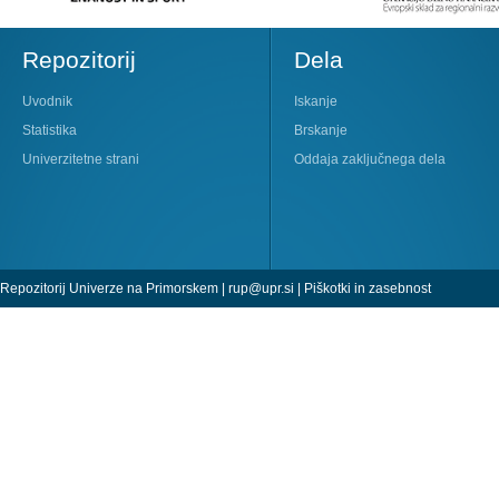
Repozitorij
Dela
Uvodnik
Iskanje
Statistika
Brskanje
Univerzitetne strani
Oddaja zaključnega dela
Repozitorij Univerze na Primorskem |
rup@upr.si
|
Piškotki in zasebnost