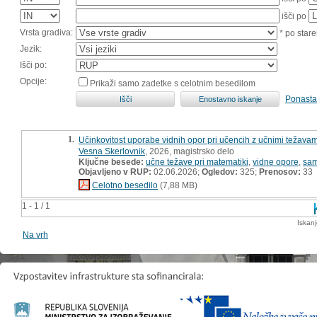
išči po
Vrsta gradiva:
* po stare
Jezik:
Išči po:
Opcije:
Prikaži samo zadetke s celotnim besedilom
Ponasta
1.
Učinkovitost uporabe vidnih opor pri učencih z učnimi težavami
Vesna Skerlovnik
, 2026, magistrsko delo
Ključne besede:
učne težave pri matematiki
,
vidne opore
,
sam
Objavljeno v RUP:
02.06.2026;
Ogledov:
325;
Prenosov:
33
Celotno besedilo
(7,88 MB)
1 - 1 / 1
Iskan
Na vrh