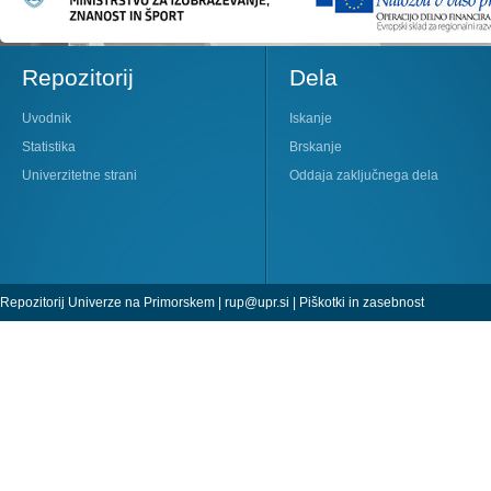
Repozitorij
Dela
Uvodnik
Iskanje
Statistika
Brskanje
Univerzitetne strani
Oddaja zaključnega dela
Repozitorij Univerze na Primorskem |
rup@upr.si
|
Piškotki in zasebnost