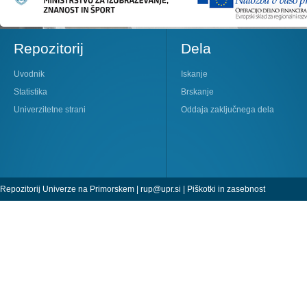
Repozitorij
Dela
Uvodnik
Iskanje
Statistika
Brskanje
Univerzitetne strani
Oddaja zaključnega dela
Repozitorij Univerze na Primorskem |
rup@upr.si
|
Piškotki in zasebnost