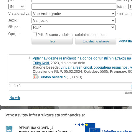
išči po
Vrsta gradiva:
* po stare
Jezik:
Išči po:
Opcije:
Prikaži samo zadetke s celotnim besedilom
Ponasta
1.
Vpliv navidezne resničnosti na odnos do turističnih atrakcij na
Erika Kokl
, 2023, diplomsko delo
Ključne besede:
virtualna resničnost
,
obogatena resničnost
,
v
Objavljeno v RUP:
05.02.2024;
Ogledov:
5505;
Prenosov:
9
Celotno besedilo
(1,03 MB)
1 - 1 / 1
Iskan
Na vrh