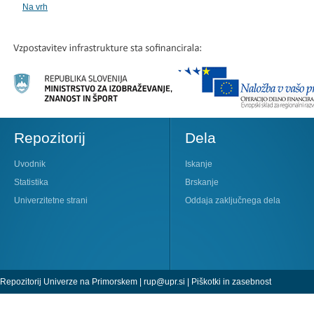
Na vrh
Repozitorij
Dela
Uvodnik
Iskanje
Statistika
Brskanje
Univerzitetne strani
Oddaja zaključnega dela
Repozitorij Univerze na Primorskem |
rup@upr.si
|
Piškotki in zasebnost