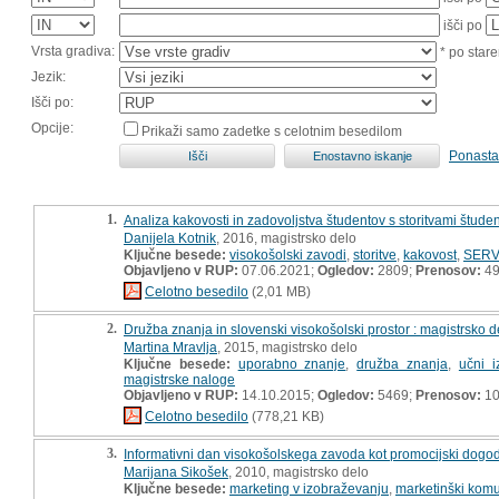
išči po
Vrsta gradiva:
* po stare
Jezik:
Išči po:
Opcije:
Prikaži samo zadetke s celotnim besedilom
Ponasta
1.
Analiza kakovosti in zadovoljstva študentov s storitvami štu
Danijela Kotnik
, 2016, magistrsko delo
Ključne besede:
visokošolski zavodi
,
storitve
,
kakovost
,
SER
Objavljeno v RUP:
07.06.2021;
Ogledov:
2809;
Prenosov:
4
Celotno besedilo
(2,01 MB)
2.
Družba znanja in slovenski visokošolski prostor : magistrsko d
Martina Mravlja
, 2015, magistrsko delo
Ključne besede:
uporabno znanje
,
družba znanja
,
učni i
magistrske naloge
Objavljeno v RUP:
14.10.2015;
Ogledov:
5469;
Prenosov:
10
Celotno besedilo
(778,21 KB)
3.
Informativni dan visokošolskega zavoda kot promocijski dogo
Marijana Sikošek
, 2010, magistrsko delo
Ključne besede:
marketing v izobraževanju
,
marketinški komun