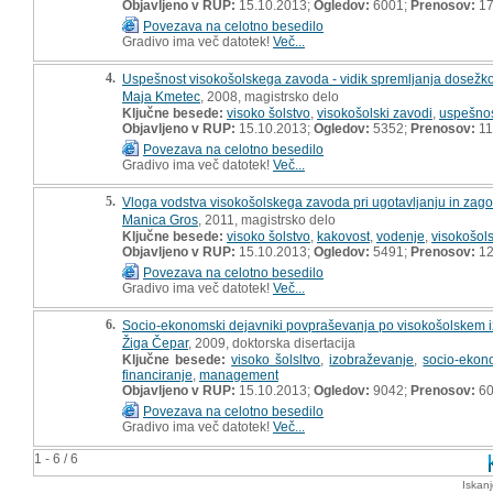
Objavljeno v RUP:
15.10.2013;
Ogledov:
6001;
Prenosov:
17
Povezava na celotno besedilo
Gradivo ima več datotek!
Več...
4.
Uspešnost visokošolskega zavoda - vidik spremljanja dosežk
Maja Kmetec
, 2008, magistrsko delo
Ključne besede:
visoko šolstvo
,
visokošolski zavodi
,
uspešno
Objavljeno v RUP:
15.10.2013;
Ogledov:
5352;
Prenosov:
11
Povezava na celotno besedilo
Gradivo ima več datotek!
Več...
5.
Vloga vodstva visokošolskega zavoda pri ugotavljanju in zago
Manica Gros
, 2011, magistrsko delo
Ključne besede:
visoko šolstvo
,
kakovost
,
vodenje
,
visokošols
Objavljeno v RUP:
15.10.2013;
Ogledov:
5491;
Prenosov:
12
Povezava na celotno besedilo
Gradivo ima več datotek!
Več...
6.
Socio-ekonomski dejavniki povpraševanja po visokošolskem i
Žiga Čepar
, 2009, doktorska disertacija
Ključne besede:
visoko šolsltvo
,
izobraževanje
,
socio-ekon
financiranje
,
management
Objavljeno v RUP:
15.10.2013;
Ogledov:
9042;
Prenosov:
60
Povezava na celotno besedilo
Gradivo ima več datotek!
Več...
1 - 6 / 6
Iskan