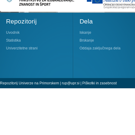
Repozitorij
Dela
Uvodnik
Iskanje
Statistika
Brskanje
Univerzitetne strani
Oddaja zaključnega dela
Repozitorij Univerze na Primorskem |
rup@upr.si
|
Piškotki in zasebnost