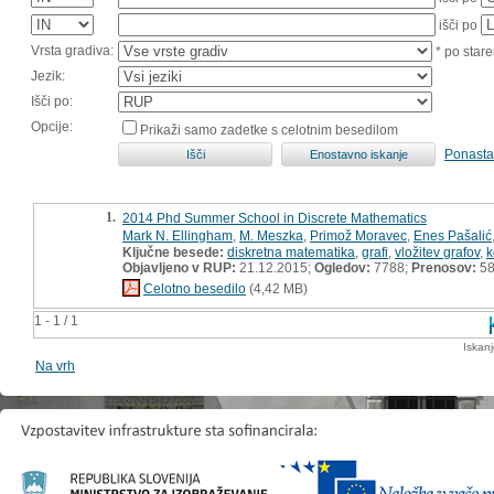
išči po
Vrsta gradiva:
* po stare
Jezik:
Išči po:
Opcije:
Prikaži samo zadetke s celotnim besedilom
Ponasta
1.
2014 Phd Summer School in Discrete Mathematics
Mark N. Ellingham
,
M. Meszka
,
Primož Moravec
,
Enes Pašalić
Ključne besede:
diskretna matematika
,
grafi
,
vložitev grafov
,
k
Objavljeno v RUP:
21.12.2015;
Ogledov:
7788;
Prenosov:
5
Celotno besedilo
(4,42 MB)
1 - 1 / 1
Iskan
Na vrh