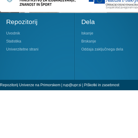
Repozitorij
Dela
Uvodnik
Iskanje
Statistika
Brskanje
Univerzitetne strani
Oddaja zaključnega dela
Repozitorij Univerze na Primorskem |
rup@upr.si
|
Piškotki in zasebnost