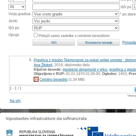
išči po
Vrsta gradiva:
* po stare
Jezik:
Išči po:
Opcije:
Prikaži samo zadetke s celotnim besedilom
Ponasta
1.
Pravljica z glasbo Tekmovanje za pokal velike smreke : diplo
Ana Štokelj
, 2019, diplomsko delo
Ključne besede:
glasbene dejavnosti v vrtcu
,
pravljica z glas
Objavljeno v RUP:
01.01.1970 01:00:00;
Ogledov:
2453;
Pre
Celotno besedilo
(1,34 MB)
1 - 1 / 1
Iskan
Na vrh