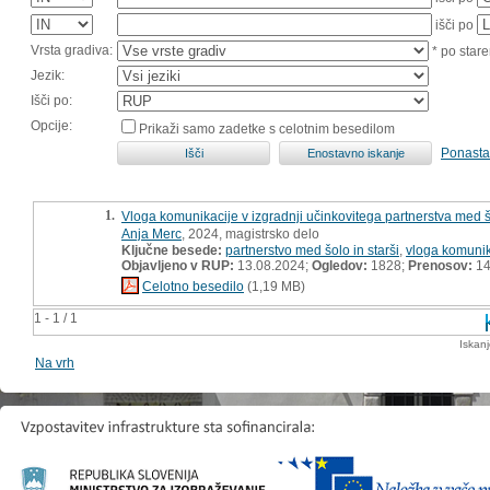
išči po
Vrsta gradiva:
* po stare
Jezik:
Išči po:
Opcije:
Prikaži samo zadetke s celotnim besedilom
Ponasta
1.
Vloga komunikacije v izgradnji učinkovitega partnerstva med šo
Anja Merc
, 2024, magistrsko delo
Ključne besede:
partnerstvo med šolo in starši
,
vloga komunik
Objavljeno v RUP:
13.08.2024;
Ogledov:
1828;
Prenosov:
14
Celotno besedilo
(1,19 MB)
1 - 1 / 1
Iskan
Na vrh