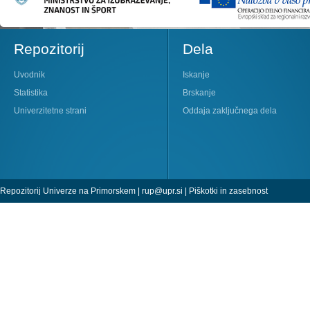
Repozitorij
Dela
Uvodnik
Iskanje
Statistika
Brskanje
Univerzitetne strani
Oddaja zaključnega dela
Repozitorij Univerze na Primorskem |
rup@upr.si
|
Piškotki in zasebnost