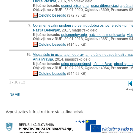
Lucija Preskar
, 2016, diplomsko delo
Ključne besede:
učenci priseljenci
,
učna diferenciacija
,
učna 
Objavljeno v RUP:
23.07.2020;
Ogledov:
3609;
Prenosov:
9
Celotno besedilo
(372,73 KB)
9.
Opismenjevalni pristopi v prvem obdobju osnovne šole - prime
Nastja Debenjak
, 2017, magistrsko delo
Ključne besede:
opismenjevanje
,
načini opismenjevanja
,
vlo
Objavljeno v RUP:
30.01.2018;
Ogledov:
3651;
Prenosov:
9
Celotno besedilo
(414,55 KB)
10.
Vloga šole in učitelja pri odpravljanju učne neuspešnosti : ma
Anja Mravlja
, 2014, magistrsko delo
Ključne besede:
učna neuspešnost
,
učne težave
,
otroci s po
Objavljeno v RUP:
10.07.2015;
Ogledov:
4964;
Prenosov:
16
Celotno besedilo
(944,92 KB)
1 - 10 / 12
Iskan
Na vrh