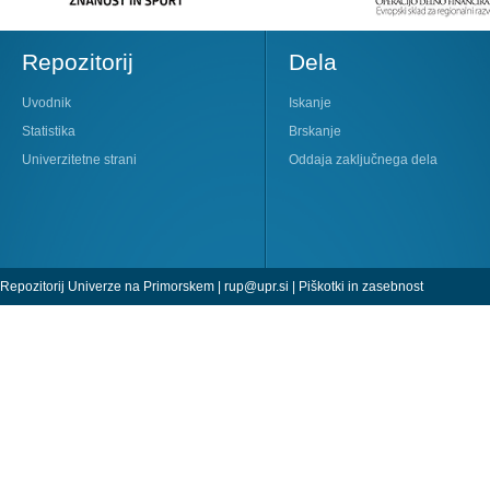
Repozitorij
Dela
Uvodnik
Iskanje
Statistika
Brskanje
Univerzitetne strani
Oddaja zaključnega dela
Repozitorij Univerze na Primorskem |
rup@upr.si
|
Piškotki in zasebnost