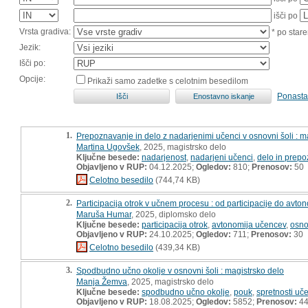
išči po
Vrsta gradiva:
* po stare
Jezik:
Išči po:
Opcije:
Prikaži samo zadetke s celotnim besedilom
Ponasta
1.
Prepoznavanje in delo z nadarjenimi učenci v osnovni šoli : m
Martina Ugovšek
, 2025, magistrsko delo
Ključne besede:
nadarjenost
,
nadarjeni učenci
,
delo in prep
Objavljeno v RUP:
04.12.2025;
Ogledov:
810;
Prenosov:
50
Celotno besedilo
(744,74 KB)
2.
Participacija otrok v učnem procesu : od participacije do avto
Maruša Humar
, 2025, diplomsko delo
Ključne besede:
participacija otrok
,
avtonomija učencev
,
osno
Objavljeno v RUP:
24.10.2025;
Ogledov:
711;
Prenosov:
30
Celotno besedilo
(439,34 KB)
3.
Spodbudno učno okolje v osnovni šoli : magistrsko delo
Manja Žemva
, 2025, magistrsko delo
Ključne besede:
spodbudno učno okolje
,
pouk
,
spretnosti uč
Objavljeno v RUP:
18.08.2025;
Ogledov:
5852;
Prenosov:
4