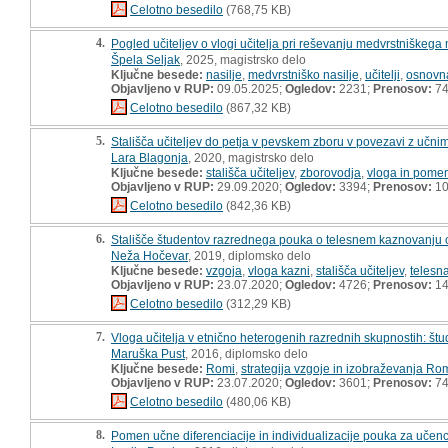
Celotno besedilo
(768,75 KB)
4.
Pogled učiteljev o vlogi učitelja pri reševanju medvrstniškeg
Špela Seljak
, 2025, magistrsko delo
Ključne besede:
nasilje
,
medvrstniško nasilje
,
učitelji
,
osnovn
Objavljeno v RUP:
09.05.2025;
Ogledov:
2231;
Prenosov:
7
Celotno besedilo
(867,32 KB)
5.
Stališča učiteljev do petja v pevskem zboru v povezavi z učn
Lara Blagonja
, 2020, magistrsko delo
Ključne besede:
stališča učiteljev
,
zborovodja
,
vloga in pome
Objavljeno v RUP:
29.09.2020;
Ogledov:
3394;
Prenosov:
10
Celotno besedilo
(842,36 KB)
6.
Stališče študentov razrednega pouka o telesnem kaznovanju o
Neža Hočevar
, 2019, diplomsko delo
Ključne besede:
vzgoja
,
vloga kazni
,
stališča učiteljev
,
telesn
Objavljeno v RUP:
23.07.2020;
Ogledov:
4726;
Prenosov:
14
Celotno besedilo
(312,29 KB)
7.
Vloga učitelja v etnično heterogenih razrednih skupnostih: štu
Maruška Pust
, 2016, diplomsko delo
Ključne besede:
Romi
,
strategija vzgoje in izobraževanja Ro
Objavljeno v RUP:
23.07.2020;
Ogledov:
3601;
Prenosov:
7
Celotno besedilo
(480,06 KB)
8.
Pomen učne diferenciacije in individualizacije pouka za učenc