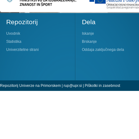
Repozitorij
Dela
Uvodnik
Iskanje
Statistika
Brskanje
Univerzitetne strani
Oddaja zaključnega dela
Repozitorij Univerze na Primorskem |
rup@upr.si
|
Piškotki in zasebnost