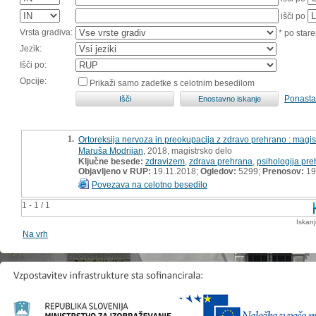
išči po
Vrsta gradiva:
* po stare
Jezik:
Išči po:
Opcije:
Prikaži samo zadetke s celotnim besedilom
Ponasta
1.
Ortoreksija nervoza in preokupacija z zdravo prehrano : magis
Maruša Modrijan
, 2018, magistrsko delo
Ključne besede:
zdravizem
,
zdrava prehrana
,
psihologija pr
Objavljeno v RUP:
19.11.2018;
Ogledov:
5299;
Prenosov:
19
Povezava na celotno besedilo
1 - 1 / 1
Iskan
Na vrh