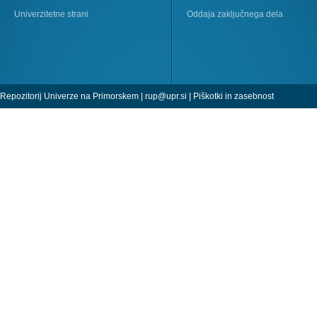
Univerzitetne strani
Oddaja zaključnega dela
Repozitorij Univerze na Primorskem |
rup@upr.si
|
Piškotki in zasebnost