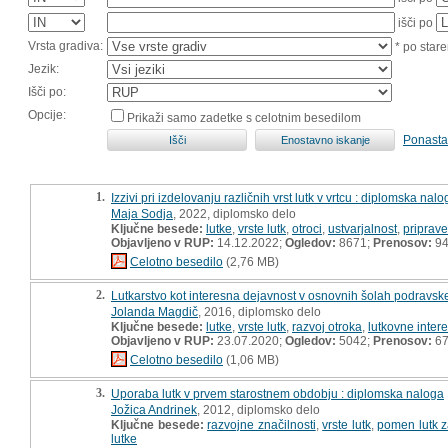
išči po
Vrsta gradiva:
* po stare
Jezik:
Išči po:
Opcije:
Prikaži samo zadetke s celotnim besedilom
Ponasta
1.
Izzivi pri izdelovanju različnih vrst lutk v vrtcu : diplomska nalo
Maja Sodja
, 2022, diplomsko delo
Ključne besede:
lutke
,
vrste lutk
,
otroci
,
ustvarjalnost
,
priprave
Objavljeno v RUP:
14.12.2022;
Ogledov:
8671;
Prenosov:
9
Celotno besedilo
(2,76 MB)
2.
Lutkarstvo kot interesna dejavnost v osnovnih šolah podravske
Jolanda Magdič
, 2016, diplomsko delo
Ključne besede:
lutke
,
vrste lutk
,
razvoj otroka
,
lutkovne inter
Objavljeno v RUP:
23.07.2020;
Ogledov:
5042;
Prenosov:
6
Celotno besedilo
(1,06 MB)
3.
Uporaba lutk v prvem starostnem obdobju : diplomska naloga
Jožica Andrinek
, 2012, diplomsko delo
Ključne besede:
razvojne značilnosti
,
vrste lutk
,
pomen lutk z
lutke