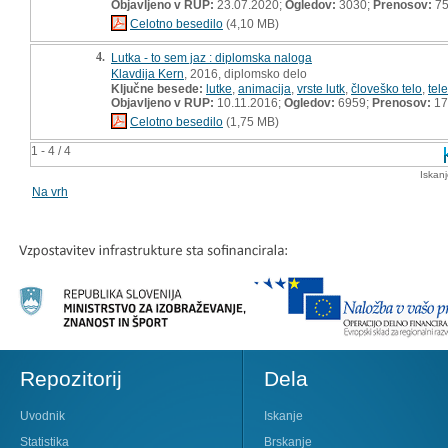
Objavljeno v RUP:
23.07.2020;
Ogledov:
3030;
Prenosov:
7
Celotno besedilo
(4,10 MB)
4.
Lutka - to sem jaz : diplomska naloga
Klavdija Kern
, 2016, diplomsko delo
Ključne besede:
lutke
,
animacija
,
vrste lutk
,
človeško telo
,
tel
Objavljeno v RUP:
10.11.2016;
Ogledov:
6959;
Prenosov:
17
Celotno besedilo
(1,75 MB)
1 - 4 / 4
Iskan
Na vrh
Repozitorij
Dela
Uvodnik
Iskanje
Statistika
Brskanje