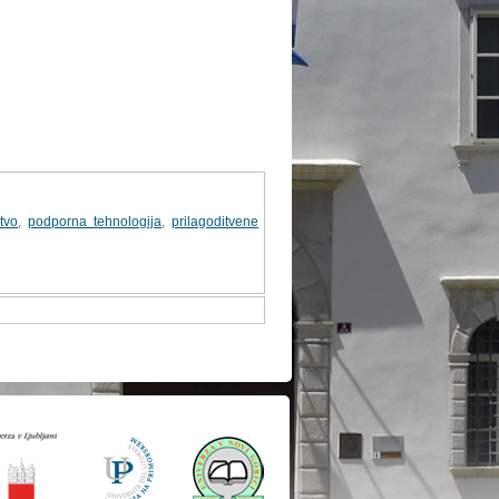
tvo
,
podporna tehnologija
,
prilagoditvene