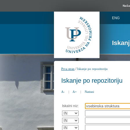
Naša 
ENG
Iskan
/
Prva stran
Iskanje po repozitoriju
Iskanje po repozitoriju
A-
|
A+
|
Natisni
Iskalni niz: