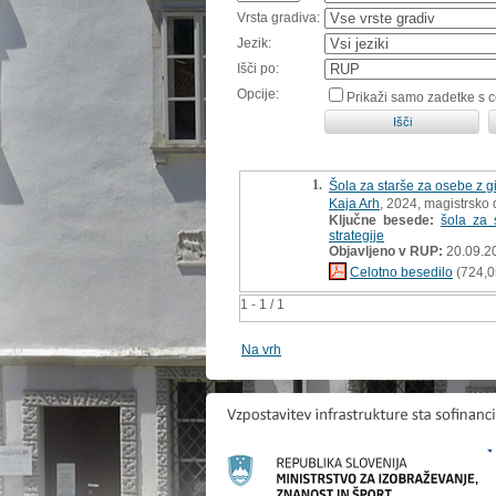
Vrsta gradiva:
Jezik:
Išči po:
Opcije:
Prikaži samo zadetke s 
1.
Šola za starše za osebe z g
Kaja Arh
, 2024, magistrsko 
Ključne besede:
šola za 
strategije
Objavljeno v RUP:
20.09.2
Celotno besedilo
(724,0
1 - 1 / 1
Na vrh