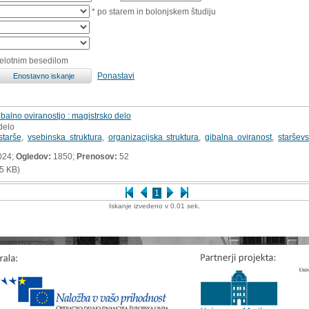
* po starem in bolonjskem študiju
celotnim besedilom
Ponastavi
ibalno oviranostjo : magistrsko delo
delo
starše
,
vsebinska struktura
,
organizacijska struktura
,
gibalna oviranost
,
starševs
024;
Ogledov:
1850;
Prenosov:
52
5 KB)
1
Iskanje izvedeno v 0.01 sek.