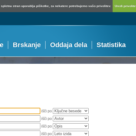
spletna stran uporablja piškotke, za nekatere potrebujemo vašo privolitev.
Uredi privolitev
je
Brskanje
Oddaja dela
Statistika
išči po
išči po
išči po
išči po