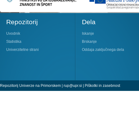
Repozitorij
Dela
Uvodnik
Iskanje
Statistika
Brskanje
Univerzitetne strani
Oddaja zaključnega dela
Repozitorij Univerze na Primorskem |
rup@upr.si
|
Piškotki in zasebnost