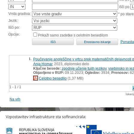
išči po
Vrsta gradiva:
* po stare
Jezik:
Išči po:
Opcije:
Prikaži samo zadetke s celotnim besedilom
Ponasta
1.
Poučevanje angleščine v vrtcu prek matematičnih dejavnosti p
Anja Homar
, 2023, diplomsko delo
Ključne besede:
zgodnje učenje tujih jezikov
,
vsebinsko in je
Objavljeno v RUP:
09.11.2023;
Ogledov:
3934;
Prenosov:
82
Celotno besedilo
(1,37 MB)
1 - 1 / 1
Iskan
Na vrh