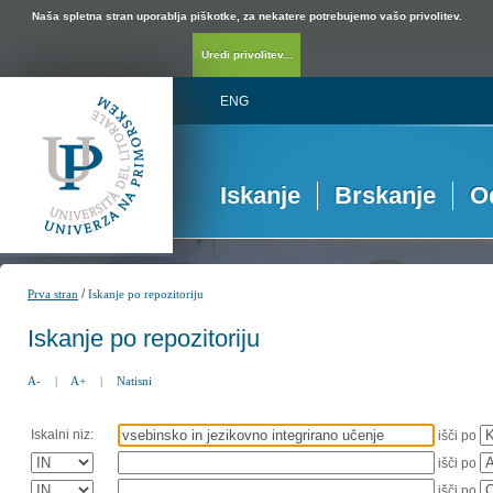
Naša spletna stran uporablja piškotke, za nekatere potrebujemo vašo privolitev.
Uredi privolitev...
ENG
Iskanje
Brskanje
O
/
Prva stran
Iskanje po repozitoriju
Iskanje po repozitoriju
A-
|
A+
|
Natisni
Iskalni niz:
išči po
išči po
išči po