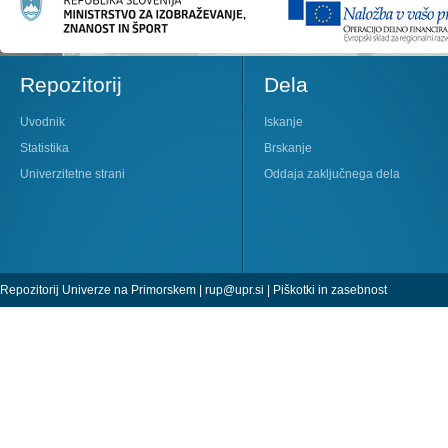
Repozitorij
Dela
Uvodnik
Iskanje
Statistika
Brskanje
Univerzitetne strani
Oddaja zaključnega dela
Repozitorij Univerze na Primorskem |
rup@upr.si
|
Piškotki in zasebnost