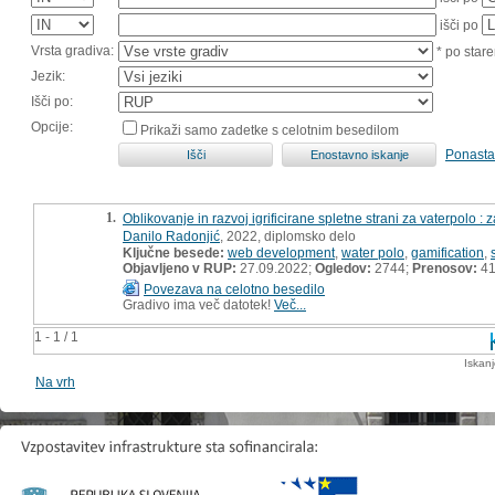
išči po
Vrsta gradiva:
* po stare
Jezik:
Išči po:
Opcije:
Prikaži samo zadetke s celotnim besedilom
Ponasta
1.
Oblikovanje in razvoj igrificirane spletne strani za vaterpolo :
Danilo Radonjić
, 2022, diplomsko delo
Ključne besede:
web development
,
water polo
,
gamification
,
Objavljeno v RUP:
27.09.2022;
Ogledov:
2744;
Prenosov:
4
Povezava na celotno besedilo
Gradivo ima več datotek!
Več...
1 - 1 / 1
Iskan
Na vrh