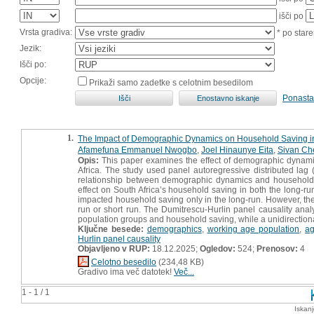
išči po
Vrsta gradiva:
* po stare
Jezik:
Išči po:
Opcije:
Prikaži samo zadetke s celotnim besedilom
Ponasta
1.
The Impact of Demographic Dynamics on Household Saving i
Afamefuna Emmanuel Nwogbo
,
Joel Hinaunye Eita
,
Sivan Che
Opis:
This paper examines the effect of demographic dynamic
Africa. The study used panel autoregressive distributed la
relationship between demographic dynamics and household s
effect on South Africa’s household saving in both the long-r
impacted household saving only in the long-run. However, the
run or short run. The Dumitrescu-Hurlin panel causality anal
population groups and household saving, while a unidirection
Ključne besede:
demographics
,
working age population
,
ag
Hurlin panel causality
Objavljeno v RUP:
18.12.2025;
Ogledov:
524;
Prenosov:
4
Celotno besedilo
(234,48 KB)
Gradivo ima več datotek!
Več...
1 - 1 / 1
Iskan