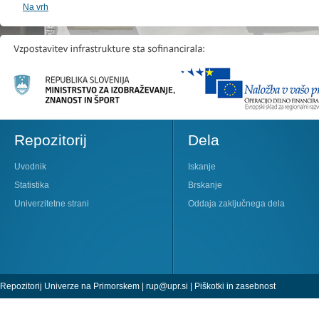
Na vrh
Repozitorij
Dela
Uvodnik
Iskanje
Statistika
Brskanje
Univerzitetne strani
Oddaja zaključnega dela
Repozitorij Univerze na Primorskem |
rup@upr.si
|
Piškotki in zasebnost